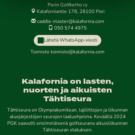
Porin Golfkerho ry
Kalaforniantie 178, 28100 Pori
caddie-master@kalafornia.com
050 574 4975
Lähetä WhatsApp-viesti
Toimisto
toimisto@kalafornia.com
Kalafornia on lasten,
nuorten ja aikuisten
Tähtiseura
Tähtiseura on Olympiakomitean, lajiliittojen ja liikunnan
aluejärjestöjen seurojen laatuohjelma. Keväällä 2024
PGK saavutti ensimmäisenä golfseurana aikuisliikunnan
Tähtiseuran statuksen.