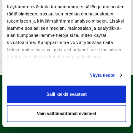
Käytämme evästeitä tarjoamamme sisällön ja mainosten
06.08.
räätälöimiseen, sosiaalisen median ominaisuuksien
Naisten maksuton ryhmäopetus to 6.8. klo 19:00-20:00
tukemiseen ja kävijämäärämme analysoimiseen. Lisäksi
08.08.
jaamme sosiaalisen median, mainosalan ja analytiikka-
alan kumppaneillemme tietoja siitä, miten käytät
IKH Milwaukee Open
sivustoamme. Kumppanimme voivat yhdistää näitä
tietoja muihin tietoihin, joita olet antanut heille tai joita on
Kaikki tapahtumat >>
kerätty, kun olet käyttänyt heidän palvelujaan.
Näytä tiedot
Salli kaikki evästeet
Vain välttämättömät evästeet