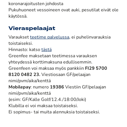
koronarajoitusten johdosta
Pukuhuoneet vessoineen ovat auki, pesutilat eivät ole
käytössä.
Vieraspelaajat
Varaukset
teetime palvelussa
, ei puhelinvarauksia
toistaiseksi.
Hinnasto: katso
tästä
Greenfee maksetaan teetimessa varauksen
yhteydessä korttimaksuna edullisemmin.
Greenfeen voi maksaa myös pankkiin
FI29 5700
8120 0482 23. ​​​​​​​
Viestiosaan GF/pelaajan
nimi/pvm/aika/kenttä
Mobilepay
: numero
19386
Viestiin GF/pelaajan
nimi/pvm/aika/kenttä
(esim: GF/Kalle Golf/12.4./18:00/Joki)
Klubilla ei voi maksaa toistaiseksi.
Ei sopimus- tai muita alennuksia toistaiseksi.