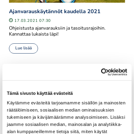
Ajanvarauskäytännöt kaudella 2021
17.03.2021 07:30
Ohjeistusta ajanvarauksiin ja tasoitusrajoihin.
Kannattaa lukaista läpi!
Lue lisää
Koronavirus: tiedote 25.3.2021 - Lue ja
noudata ohjeistusta!
Tämä sivusto käyttää evästeitä
25.03.2021 19:46
Porin Golfkerho seuraa tilanteen kehittymistä ja
Käytämme evästeitä tarjoamamme sisällön ja mainosten
viranomaisohjeita. Sitten kun kenttä aikanaan avataan,
räätälöimiseen, sosiaalisen median ominaisuuksien
noudatamme tartuntojen ehkäisemiseksi tiettyjä
tukemiseen ja kävijämäärämme analysoimiseen. Lisäksi
toimintatapoja, jotta pelaaminen on turvallista. TOIMI
jaamme sosiaalisen median, mainosalan ja analytiikka-
SIIS VASTUULLISESTI JA NOUDATA OHJEISTUSTA!
alan kumppaneillemme tietoja siitä, miten käytät