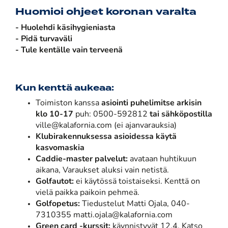
Huomioi ohjeet koronan varalta
- Huolehdi käsihygieniasta
- Pidä turvaväli
- Tule kentälle vain terveenä
Kun kenttä aukeaa:
Toimiston kanssa
asiointi
puhelimitse arkisin
klo 10-17
puh: 0500-592812
tai sähköpostilla
ville@kalafornia.com​​​​​​​ (ei ajanvarauksia)
Klubirakennuksessa asioidessa käytä
kasvomaskia
Caddie-master palvelut:
avataan huhtikuun
aikana, Varaukset aluksi vain netistä.
Golfautot:
ei käytössä toistaiseksi. Kenttä on
vielä paikka paikoin pehmeä.
Golfopetus:
Tiedustelut Matti Ojala, 040-
7310355 matti.ojala@kalafornia.com
Green card -kurssit:
käynnistyvät 12.4. Katso