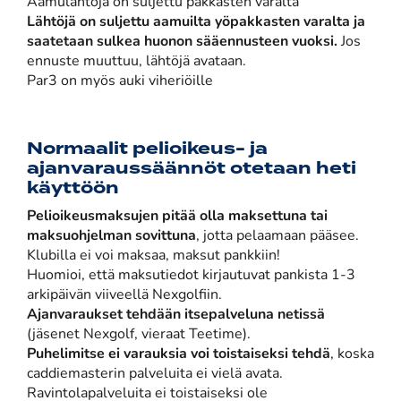
Aamulähtöjä on suljettu pakkasten varalta
Lähtöjä on suljettu aamuilta yöpakkasten varalta ja
saatetaan sulkea huonon sääennusteen vuoksi.
Jos
ennuste muuttuu, lähtöjä avataan.
Par3 on myös auki viheriöille
Normaalit pelioikeus- ja
ajanvaraussäännöt otetaan heti
käyttöön
Pelioikeusmaksujen pitää olla maksettuna tai
maksuohjelman sovittuna
, jotta pelaamaan pääsee. ​​​​​​​
Klubilla ei voi maksaa, maksut pankkiin!
Huomioi, että maksutiedot kirjautuvat pankista 1-3
arkipäivän viiveellä Nexgolfiin.
Ajanvaraukset tehdään itsepalveluna netissä
(jäsenet Nexgolf, vieraat Teetime).
Puhelimitse ei varauksia voi toistaiseksi tehdä
, koska
caddiemasterin palveluita ei vielä avata.
Ravintolapalveluita ei toistaiseksi ole