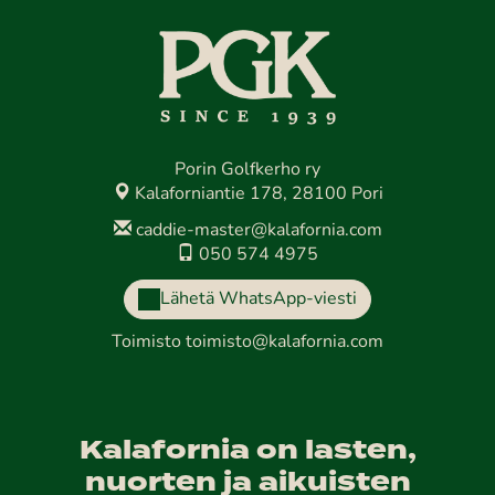
Porin Golfkerho ry
Kalaforniantie 178, 28100 Pori
caddie-master@kalafornia.com
050 574 4975
Lähetä WhatsApp-viesti
Toimisto
toimisto@kalafornia.com
Kalafornia on lasten,
nuorten ja aikuisten