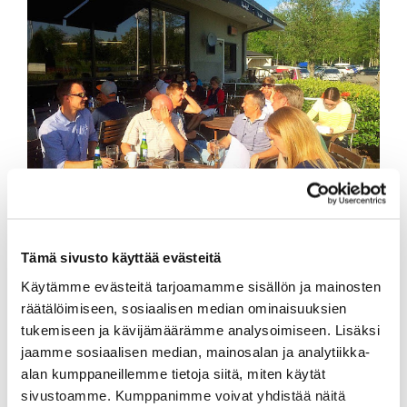
Tämä sivusto käyttää evästeitä
Tuoreimmat uutiset
Käytämme evästeitä tarjoamamme sisällön ja mainosten
räätälöimiseen, sosiaalisen median ominaisuuksien
tukemiseen ja kävijämäärämme analysoimiseen. Lisäksi
06.08.
jaamme sosiaalisen median, mainosalan ja analytiikka-
PGK:n Oliver Honkanen mukana Erkko Trophyssa
alan kumppaneillemme tietoja siitä, miten käytät
04.08.
sivustoamme. Kumppanimme voivat yhdistää näitä