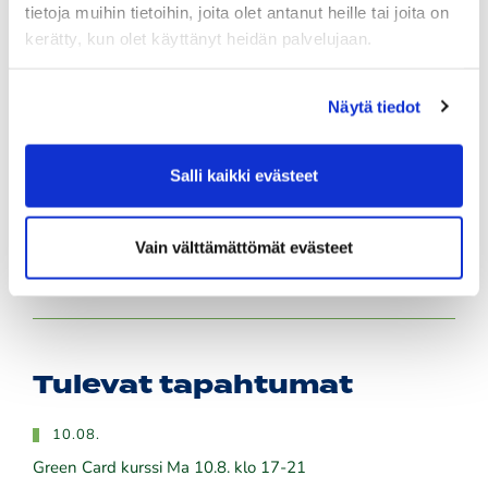
tietoja muihin tietoihin, joita olet antanut heille tai joita on
Ilmoittaudu heti!
kerätty, kun olet käyttänyt heidän palvelujaan.
​​​​​​​Senioreiden seuraottelu SHG - PGK 13.8.2026.
03.08.
Näytä tiedot
PGK:n miesten ja naisten seuran mestaruudesta pelataan
21.-23.8.2026
Salli kaikki evästeet
03.08.
Tule töihin Kalafornian asiakaspalveluun
Vain välttämättömät evästeet
03.08.
Golfshop Open 27r
Tulevat tapahtumat
10.08.
Green Card kurssi Ma 10.8. klo 17-21