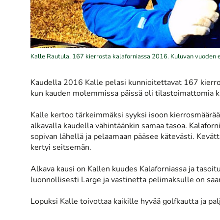
Kalle Rautula, 167 kierrosta kalaforniassa 2016. Kuluvan vuoden 
Kaudella 2016 Kalle pelasi kunnioitettavat 167 kierro
kun kauden molemmissa päissä oli tilastoimattomia ki
Kalle kertoo tärkeimmäksi syyksi isoon kierrosmäärää
alkavalla kaudella vähintäänkin samaa tasoa. Kalaforni
sopivan lähellä ja pelaamaan pääsee kätevästi. Kevätta
kertyi seitsemän.
Alkava kausi on Kallen kuudes Kalaforniassa ja tasoi
luonnollisesti Large ja vastinetta pelimaksulle on saanu
Lopuksi Kalle toivottaa kaikille hyvää golfkautta ja pal