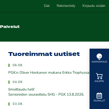
Sää
Rekisteröidy
Kirjaudu sisään
Palvelut
Tuoreimmat uutiset
AJANVARAUS
06.08.
PGK:n Oliver Honkanen mukana Erkko Trophyssa
KAUPPA
04.08.
Ilmoittaudu heti!
​​​​​​​Senioreiden seuraottelu SHG - PGK 13.8.2026.
KILPAILUT
03.08.