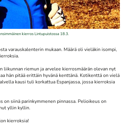
ensimmäinen kierros Lintupuistossa 18.3.
sta varauskalenterin mukaan. Määrä oli vieläkin isompi,
erroksia.
n liikunnan riemun ja arvelee kierrosmäärän olevan nyt
aa hän pitää erittäin hyvänä kenttänä. Kotikenttä on vielä
lvella kausi tuli korkattua Espanjassa, jossa kierroksia
tus on siinä parinkymmenen pinnassa. Pelioikeus on
t yllin kyllin.
jon kierroksia!