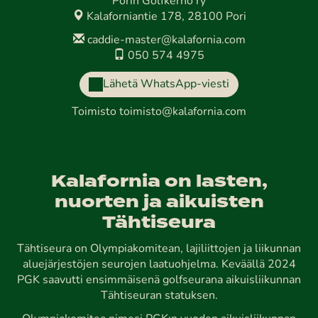
Porin Golfkerho ry
Kalaforniantie 178, 28100 Pori
caddie-master@kalafornia.com
050 574 4975
Lähetä WhatsApp-viesti
Toimisto
toimisto@kalafornia.com
Kalafornia on lasten,
nuorten ja aikuisten
Tähtiseura
Tähtiseura on Olympiakomitean, lajiliittojen ja liikunnan
aluejärjestöjen seurojen laatuohjelma. Keväällä 2024
PGK saavutti ensimmäisenä golfseurana aikuisliikunnan
Tähtiseuran statuksen.