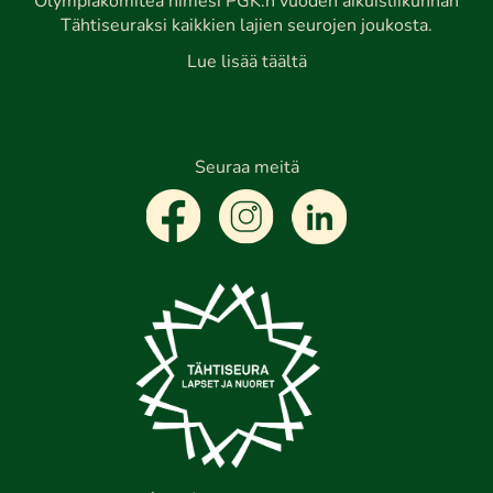
Olympiakomitea nimesi PGK:n vuoden aikuisliikunnan
Tähtiseuraksi kaikkien lajien seurojen joukosta.
Lue lisää täältä
Seuraa meitä