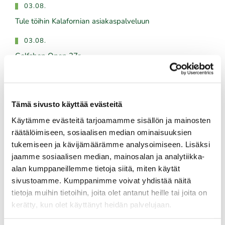
03.08.
Tule töihin Kalafornian asiakaspalveluun
03.08.
Golfshop Open 27r
Tulevat tapahtumat
Tämä sivusto käyttää evästeitä
Käytämme evästeitä tarjoamamme sisällön ja mainosten
08.08.
räätälöimiseen, sosiaalisen median ominaisuuksien
IKH Milwaukee Open
tukemiseen ja kävijämäärämme analysoimiseen. Lisäksi
jaamme sosiaalisen median, mainosalan ja analytiikka-
10.08.
alan kumppaneillemme tietoja siitä, miten käytät
Green Card kurssi Ma 10.8. klo 17-21
sivustoamme. Kumppanimme voivat yhdistää näitä
tietoja muihin tietoihin, joita olet antanut heille tai joita on
10.08.
kerätty, kun olet käyttänyt heidän palvelujaan.
Pariskuntagolf 5/7