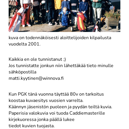
kuva on todennäköisesti aloittelijoiden kilpailusta
vuodelta 2001.
Kaikkia en ole tunnistanut ;)
Jos tunnistatte jonkun niin lähettäkää tieto minulle
sähköpostilla
matti.kyytinen@winnova.fi
Kun PGK tänä vuonna täyttää 80v on tarkoitus
koostaa kuvaesitys vuosien varrelta.
Käännyn jäsenistön puoleen ja pyydän teiltä kuvia.
Paperisia valokuvia voi tuoda Caddiemasterille
kirjekuoressa jonka päällä lukee
tiedot kuvien tuojasta.