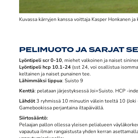
Kuvassa kärryjen kanssa voittaja Kasper Honkanen ja 
PELIMUOTO JA SARJAT S
Lyöntipeli scr 0-10
, miehet valkoinen ja naiset sinine
Lyöntipeli hcp 10.1-24
(sst 24, voi osallistua isomm
keltainen ja naiset punainen tee.
Lähimmäksi lippua
: Suisto 9
Kenttä
: pelataan järjestyksessä Joi+Suisto. HCP -index
Lähdöt
3 ryhmissä 10 minuutin välein teeltä 10 (Joki +
Gamebookissa perjantaina iltapäivällä.
Siirtosääntö:
Pelaajan pallon ollessa yleisen pelialueen väyläkorkeu
vapautua ilman rangaistusta yhden kerran asettamalla