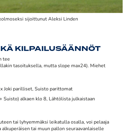
kolmoseksi sijoittunut Aleksi Linden
EKÄ KILPAILUSÄÄNNÖT
n tee
allakin tasoituksella, mutta slope max24). Miehet
 Joki parilliset, Suisto parittomat
 Suisto) alkaen klo 8, Lähtölista julkaistaan
teen tai lyhyemmäksi leikatulla osalla, voi pelaaja
 alkuperäisen tai muun pallon seuraavanlaiselle