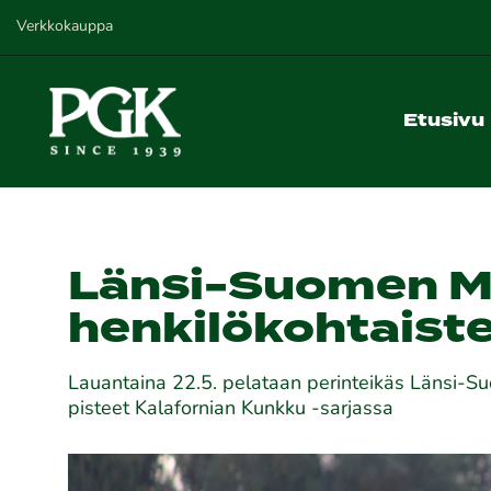
Verkkokauppa
Etusivu
Länsi-Suomen M
henkilökohtaist
Lauantaina 22.5. pelataan perinteikäs Länsi-S
pisteet Kalafornian Kunkku -sarjassa