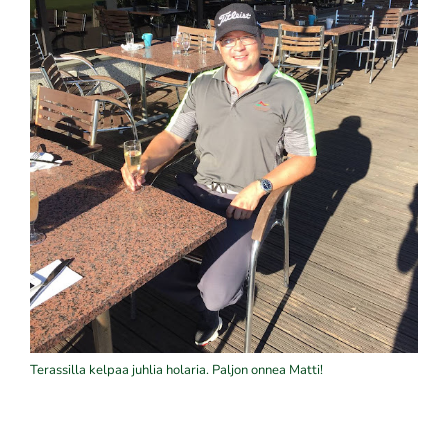
Terassilla kelpaa juhlia holaria. Paljon onnea Matti!