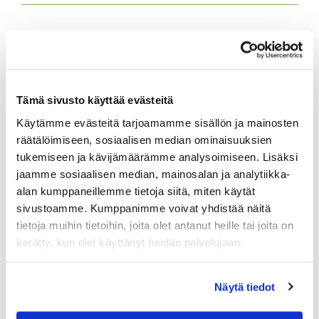
Tulevat tapahtumat
08.08.
Tämä sivusto käyttää evästeitä
IKH Milwaukee Open
Käytämme evästeitä tarjoamamme sisällön ja mainosten
10.08.
räätälöimiseen, sosiaalisen median ominaisuuksien
Green Card kurssi Ma 10.8. klo 17-21
tukemiseen ja kävijämäärämme analysoimiseen. Lisäksi
jaamme sosiaalisen median, mainosalan ja analytiikka-
10.08.
alan kumppaneillemme tietoja siitä, miten käytät
Pariskuntagolf 5/7
sivustoamme. Kumppanimme voivat yhdistää näitä
tietoja muihin tietoihin, joita olet antanut heille tai joita on
11.08.
kerätty, kun olet käyttänyt heidän palvelujaan.
Senioritiistai 12
12.08.
Näytä tiedot
Green Card kurssi Ke 12.8. klo 16:30-20:30