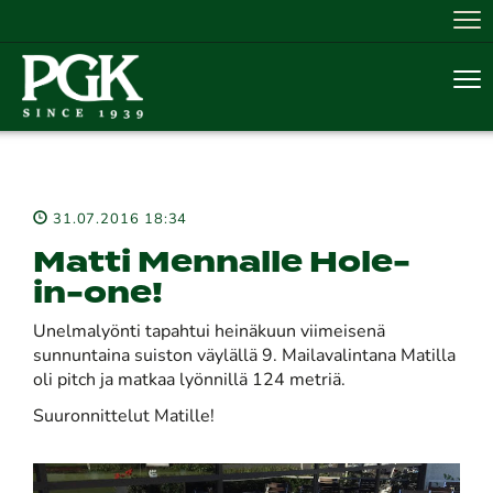
Nav
Nav
31.07.2016 18:34
Matti Mennalle Hole-
in-one!
Unelmalyönti tapahtui heinäkuun viimeisenä
sunnuntaina suiston väylällä 9. Mailavalintana Matilla
oli pitch ja matkaa lyönnillä 124 metriä.
Suuronnittelut Matille!