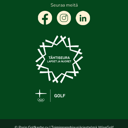
Seuraa meitä
© Porin Golfkerho ry
| Toiminnanohjausjärjestelmä
WiseGolf