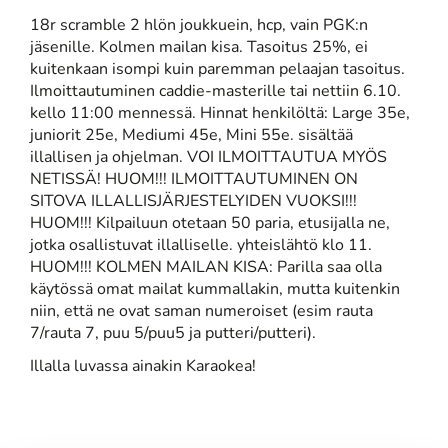
18r scramble 2 hlön joukkuein, hcp, vain PGK:n
jäsenille. Kolmen mailan kisa. Tasoitus 25%, ei
kuitenkaan isompi kuin paremman pelaajan tasoitus.
Ilmoittautuminen caddie-masterille tai nettiin 6.10.
kello 11:00 mennessä. Hinnat henkilöltä: Large 35e,
juniorit 25e, Mediumi 45e, Mini 55e. sisältää
illallisen ja ohjelman. VOI ILMOITTAUTUA MYÖS
NETISSÄ! HUOM!!! ILMOITTAUTUMINEN ON
SITOVA ILLALLISJÄRJESTELYIDEN VUOKSI!!!
HUOM!!! Kilpailuun otetaan 50 paria, etusijalla ne,
jotka osallistuvat illalliselle. yhteislähtö klo 11.
HUOM!!! KOLMEN MAILAN KISA: Parilla saa olla
käytössä omat mailat kummallakin, mutta kuitenkin
niin, että ne ovat saman numeroiset (esim rauta
7/rauta 7, puu 5/puu5 ja putteri/putteri).
Illalla luvassa ainakin Karaokea!