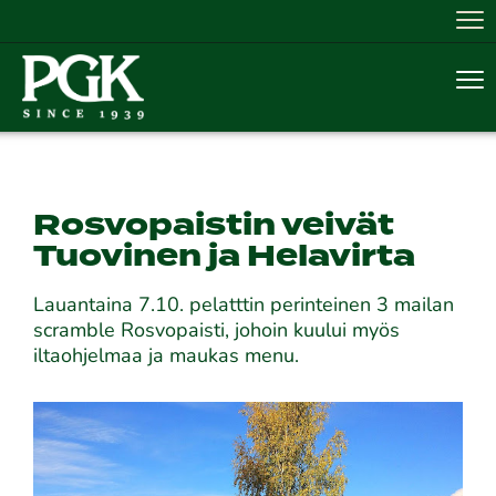
Nav
Nav
Rosvopaistin veivät
Tuovinen ja Helavirta
Lauantaina 7.10. pelatttin perinteinen 3 mailan
scramble Rosvopaisti, johoin kuului myös
iltaohjelmaa ja maukas menu.