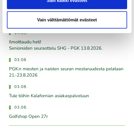
Salli kaikki evästeet
06.08.
Vain välttämättömät evästeet
PGK:n Oliver Honkanen mukana Erkko Trophyssa
04.08.
Ilmoittaudu heti!
​​​​​​​Senioreiden seuraottelu SHG - PGK 13.8.2026.
03.08.
PGK:n miesten ja naisten seuran mestaruudesta pelataan
21.-23.8.2026
03.08.
Tule töihin Kalafornian asiakaspalveluun
03.08.
Golfshop Open 27r