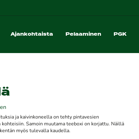
Ajankohtaista
Pelaaminen
PGK
lä
een
ksia ja kaivinkoneella on tehty pintavesien
n kohteisiin. Samoin muutama teeboxi on korjattu. Näillä
entän myös tulevalla kaudella.