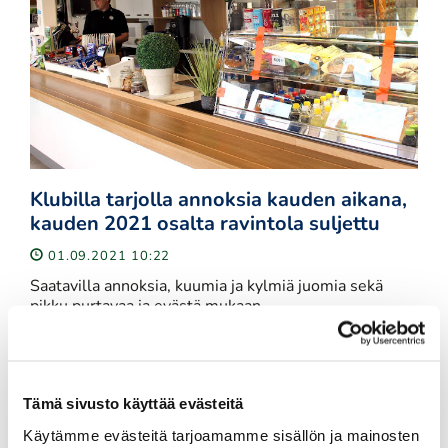
​​​​​​​Klubilla tarjolla annoksia kauden aikana,
kauden 2021 osalta ravintola suljettu
01.09.2021 10:22
Saatavilla annoksia, kuumia ja kylmiä juomia sekä
pikku purtavaa ja evästä mukaan.
Aurinkoinen terassi odottaa Sinua keväästä alken!
Aukioloajat löytyvät etusivulta!
Tämä sivusto käyttää evästeitä
Lue lisää
Käytämme evästeitä tarjoamamme sisällön ja mainosten