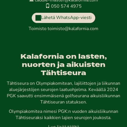
caddie-master@kalafornia.com
050 574 4975
Lähetä WhatsApp-viesti
Toimisto
toimisto@kalafornia.com
Kalafornia on lasten,
nuorten ja aikuisten
Tähtiseura
Tähtiseura on Olympiakomitean, lajiliittojen ja liikunnan
aluejärjestöjen seurojen laatuohjelma. Keväällä 2024
PGK saavutti ensimmäisenä golfseurana aikuisliikunnan
Tähtiseuran statuksen.
Olympiakomitea nimesi PGK:n vuoden aikuisliikunnan
Tähtiseuraksi kaikkien lajien seurojen joukosta.