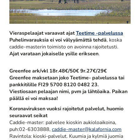
Vieraspelaajat varaavat ajat
Teetime -palvelussa
Puhelinvarauksia ei voi välyyämättä tehdä
, koska
caddie-masterin toimisto on avoinna rajoitetusti.
Ajat varataan jokaiselle ysille erikseen
.
Greenfee
ark/vkl 18r.48€/50€ 9r.27€/29€
Greenfee maksetaan joko Teetime- palvelussa tai
pankkitilille FI29 5700 8120 0482 23.
​​​​​​​Viestiosaan pelaajan nimi, pvm ja lähtöaika. Paikan
päällä ei voi maksaa!
Koronaviruksen vuoksi rajoitetut palvelut, huomio
seuraavat seikat
Caddie-master: palvelee kioskin aukioloaikoina,
puh:02-6303888,
caddie-master@kalafornia.com
Ravintola: kioski-palvelut. Kuumia ja kylmiä juomia