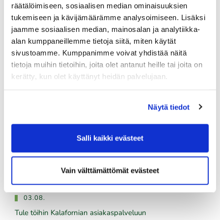
räätälöimiseen, sosiaalisen median ominaisuuksien
tukemiseen ja kävijämäärämme analysoimiseen. Lisäksi
jaamme sosiaalisen median, mainosalan ja analytiikka-
alan kumppaneillemme tietoja siitä, miten käytät
Tuoreimmat uutiset
sivustoamme. Kumppanimme voivat yhdistää näitä
tietoja muihin tietoihin, joita olet antanut heille tai joita on
kerätty, kun olet käyttänyt heidän palvelujaan.
06.08.
PGK:n Oliver Honkanen mukana Erkko Trophyssa
Näytä tiedot
04.08.
Ilmoittaudu heti!
​​​​​​​Senioreiden seuraottelu SHG - PGK 13.8.2026.
Salli kaikki evästeet
03.08.
PGK:n miesten ja naisten seuran mestaruudesta pelataan
Vain välttämättömät evästeet
21.-23.8.2026
03.08.
Tule töihin Kalafornian asiakaspalveluun