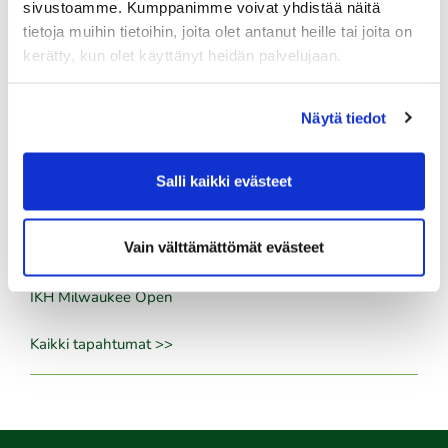
sivustoamme. Kumppanimme voivat yhdistää näitä
Skini-ilta 5
tietoja muihin tietoihin, joita olet antanut heille tai joita on
kerätty, kun olet käyttänyt heidän palvelujaan.
06.08.
Kummikierros 9r
Näytä tiedot
06.08.
Naisten maksuton ryhmäopetus to 6.8. klo 18:00-19:00
Salli kaikki evästeet
06.08.
Naisten maksuton ryhmäopetus to 6.8. klo 19:00-20:00
Vain välttämättömät evästeet
08.08.
IKH Milwaukee Open
Kaikki tapahtumat >>