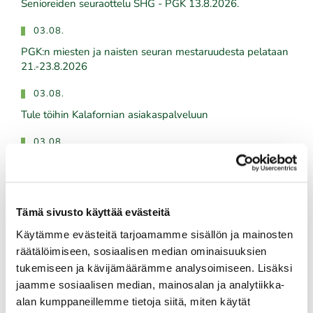
​​​​​​​Senioreiden seuraottelu SHG - PGK 13.8.2026.
03.08.
PGK:n miesten ja naisten seuran mestaruudesta pelataan
21.-23.8.2026
03.08.
Tule töihin Kalafornian asiakaspalveluun
03.08.
Golfshop Open 27r
03.08.
Tämä sivusto käyttää evästeitä
Titleist demopäivä 14.8. klo 12-18
Käytämme evästeitä tarjoamamme sisällön ja mainosten
räätälöimiseen, sosiaalisen median ominaisuuksien
tukemiseen ja kävijämäärämme analysoimiseen. Lisäksi
Tulevat tapahtumat
jaamme sosiaalisen median, mainosalan ja analytiikka-
alan kumppaneillemme tietoja siitä, miten käytät
06.08.