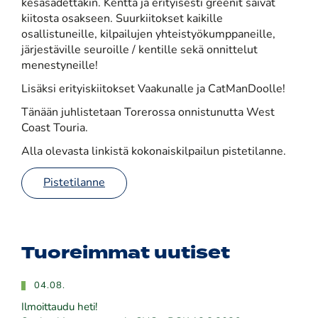
kesäsadettakin. Kenttä ja erityisesti greenit saivat
kiitosta osakseen. Suurkiitokset kaikille
osallistuneille, kilpailujen yhteistyökumppaneille,
järjestäville seuroille / kentille sekä onnittelut
menestyneille!
Lisäksi erityiskiitokset Vaakunalle ja CatManDoolle!
Tänään juhlistetaan Torerossa onnistunutta West
Coast Touria.
Alla olevasta linkistä kokonaiskilpailun pistetilanne.
Pistetilanne
Tuoreimmat uutiset
04.08.
Ilmoittaudu heti!