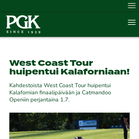
Nav
Nav
West Coast Tour
huipentui Kalaforniaan!
Kahdestoista West Coast Tour huipentui
Kalafornian finaalipäivään ja Catmandoo
Openiin perjantaina 1.7.