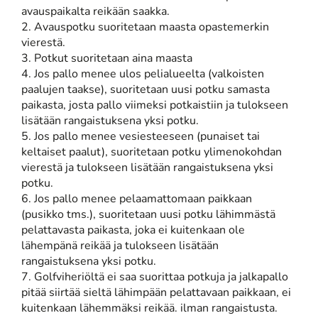
avauspaikalta reikään saakka.
2. Avauspotku suoritetaan maasta opastemerkin
vierestä.
3. Potkut suoritetaan aina maasta
4. Jos pallo menee ulos pelialueelta (valkoisten
paalujen taakse), suoritetaan uusi potku samasta
paikasta, josta pallo viimeksi potkaistiin ja tulokseen
lisätään rangaistuksena yksi potku.
5. Jos pallo menee vesiesteeseen (punaiset tai
keltaiset paalut), suoritetaan potku ylimenokohdan
vierestä ja tulokseen lisätään rangaistuksena yksi
potku.
6. Jos pallo menee pelaamattomaan paikkaan
(pusikko tms.), suoritetaan uusi potku lähimmästä
pelattavasta paikasta, joka ei kuitenkaan ole
lähempänä reikää ja tulokseen lisätään
rangaistuksena yksi potku.
7. Golfviheriöltä ei saa suorittaa potkuja ja jalkapallo
pitää siirtää sieltä lähimpään pelattavaan paikkaan, ei
kuitenkaan lähemmäksi reikää. ilman rangaistusta.