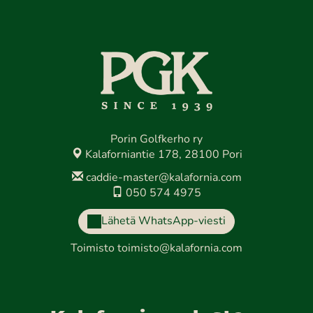
Porin Golfkerho ry
Kalaforniantie 178, 28100 Pori
caddie-master@kalafornia.com
050 574 4975
Lähetä WhatsApp-viesti
Toimisto
toimisto@kalafornia.com