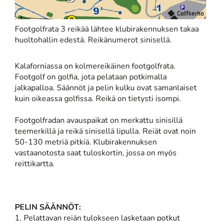
Footgolfrata 3 reikää lähtee klubirakennuksen takaa
huoltohallin edestä. Reikänumerot sinisellä.
Kalaforniassa on kolmereikäinen footgolfrata.
Footgolf on golfia, jota pelataan potkimalla
jalkapalloa. Säännöt ja pelin kulku ovat samanlaiset
kuin oikeassa golfissa. Reikä on tietysti isompi.
Footgolfradan avauspaikat on merkattu sinisillä
teemerkillä ja reikä sinisellä lipulla. Reiät ovat noin
50-130 metriä pitkiä. Klubirakennuksen
vastaanotosta saat tuloskortin, jossa on myös
reittikartta.
PELIN SÄÄNNÖT:
1. Pelattavan reiän tulokseen lasketaan potkut