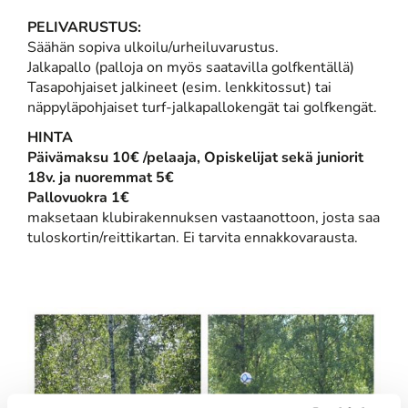
PELIVARUSTUS:
Säähän sopiva ulkoilu/urheiluvarustus.
Jalkapallo (palloja on myös saatavilla golfkentällä)
Tasapohjaiset jalkineet (esim. lenkkitossut) tai
näppyläpohjaiset turf-jalkapallokengät tai golfkengät.
HINTA
Päivämaksu 10€ /pelaaja, Opiskelijat sekä juniorit
18v. ja nuoremmat 5€
Pallovuokra 1€
​maksetaan klubirakennuksen vastaanottoon, josta saa
tuloskortin/reittikartan. Ei tarvita ennakkovarausta.