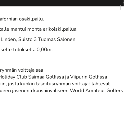
afornian osakilpailu.
tkalle mahtui monta erikoiskilpailua.
tu Linden, Suisto 3 Tuomas Salonen.
selle tuloksella 0,00m.
sryhmän voittaja saa
liday Club Saimaa Golfissa ja Viipurin Golfissa
in, josta kunkin tasoitusryhmän voittajat lähtevät
ueen jäsenenä kansainväliseen World Amateur Golfers
.