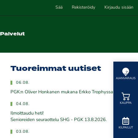
Sää
Rekisteröidy
Kirjaudu sisään
Palvelut
Tuoreimmat uutiset
AJANVARAUS
06.08.
PGK:n Oliver Honkanen mukana Erkko Trophyssa
KAUPPA
04.08.
Ilmoittaudu heti!
​​​​​​​Senioreiden seuraottelu SHG - PGK 13.8.2026.
KILPAILUT
03.08.