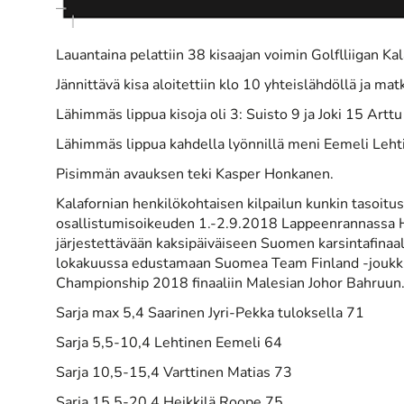
Lauantaina pelattiin 38 kisaajan voimin Golflliigan Kal
Jännittävä kisa aloitettiin klo 10 yhteislähdöllä ja ma
Lähimmäs lippua kisoja oli 3: Suisto 9 ja Joki 15 Art
Lähimmäs lippua kahdella lyönnillä meni Eemeli Lehti
Pisimmän avauksen teki Kasper Honkanen.
Kalafornian henkilökohtaisen kilpailun kunkin tasoitu
osallistumisoikeuden 1.-2.9.2018 Lappeenrannassa Ho
järjestettävään kaksipäiväiseen Suomen karsintafinaali
lokakuussa edustamaan Suomea Team Finland -joukk
Championship 2018 finaaliin Malesian Johor Bahruun
Sarja max 5,4 Saarinen Jyri-Pekka tuloksella 71
Sarja 5,5-10,4 Lehtinen Eemeli 64
Sarja 10,5-15,4 Varttinen Matias 73
Sarja 15,5-20,4 Heikkilä Roope 75