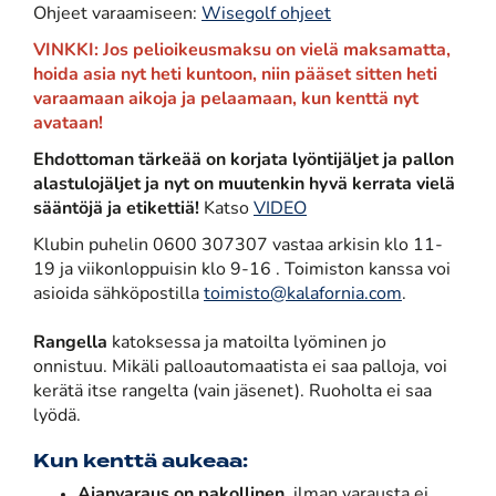
Ohjeet varaamiseen:
Wisegolf ohjeet
VINKKI: Jos pelioikeusmaksu on vielä maksamatta,
hoida asia nyt heti kuntoon, niin pääset sitten heti
varaamaan aikoja ja pelaamaan, kun kenttä nyt
avataan!
​​​​​​​Ehdottoman tärkeää on korjata lyöntijäljet ja pallon
alastulojäljet ja nyt on muutenkin hyvä kerrata vielä
sääntöjä ja etikettiä!
Katso
VIDEO
Klubin puhelin 0600 307307 vastaa arkisin klo 11-
19 ja viikonloppuisin klo 9-16 . Toimiston kanssa voi
asioida sähköpostilla
toimisto@kalafornia.com
.
Rangella
katoksessa ja matoilta lyöminen jo
onnistuu. Mikäli palloautomaatista ei saa palloja, voi
kerätä itse rangelta (vain jäsenet). Ruoholta ei saa
lyödä.
Kun kenttä aukeaa:
Ajanvaraus on pakollinen
, ilman varausta ei