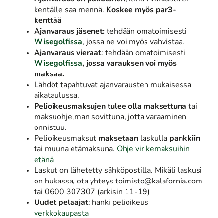
kentälle saa mennä.
Koskee myös par3-
kenttää
Ajanvaraus jäsenet:
tehdään omatoimisesti
Wisegolfissa
, jossa ne voi myös vahvistaa.
Ajanvaraus vieraat
: tehdään omatoimisesti
Wisegolfissa
, jossa varauksen voi myös
maksaa.
Lähdöt tapahtuvat ajanvarausten mukaisessa
aikataulussa.
Pelioikeusmaksujen tulee olla maksettuna
tai
maksuohjelman sovittuna, jotta varaaminen
onnistuu.
Pelioikeusmaksut
maksetaan
laskulla
pankkiin
tai muuna etämaksuna.
Ohje virikemaksuihin
etänä
Laskut on lähetetty sähköpostilla. Mikäli laskusi
on hukassa, ota yhteys toimisto@kalafornia.com
tai 0600 307307 (arkisin 11-19)
Uudet pelaajat
: hanki pelioikeus
verkkokaupasta