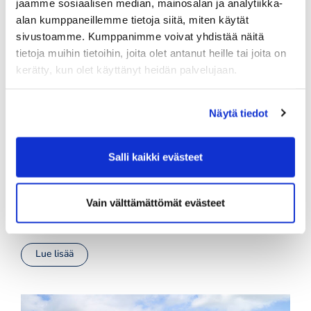
jaamme sosiaalisen median, mainosalan ja analytiikka-
Lue lisää
alan kumppaneillemme tietoja siitä, miten käytät
sivustoamme. Kumppanimme voivat yhdistää näitä
tietoja muihin tietoihin, joita olet antanut heille tai joita on
kerätty, kun olet käyttänyt heidän palvelujaan.
Onko sinulla liikuntaseteleitä tai saldoa?
- Maksu onnistuu myös etänä ja voit
maksaa pelioikeuslaskun kokonaan tai
Näytä tiedot
osan siitä
Voit maksaa työnantajan tuella pelioikeuksia. E-passi,
Salli kaikki evästeet
Smartum, Edenred, Eazybreak ja TyKy-Kuntoseteli
käyvät pelimaksujen maksamiseen. Maksut
onnistuvat myös etänä ilman paikan päällä käyntiä!
Vain välttämättömät evästeet
Epassi ja Smartum käyvät maksutapoina myös
verkkokaupassa.
Lue lisää