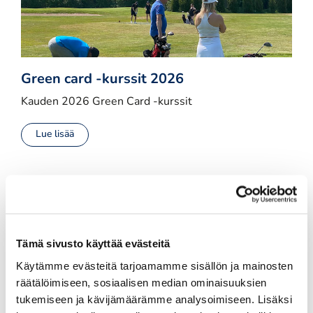
Green card -kurssit 2026
Kauden 2026 Green Card -kurssit
Lue lisää
Kauden 2024 jäsenyys- ja
pelioikeuslaskutus tapahtuu 15.2.2024.
12.02.2024 11:00
Tämä sivusto käyttää evästeitä
Kauden 2024 pelioikeuksista lähetetään 15.2.
Käytämme evästeitä tarjoamamme sisällön ja mainosten
laskuehdotus kaikille seuran jäsenille. Pelioikeus
räätälöimiseen, sosiaalisen median ominaisuuksien
pitää sisällään myös seuran jäsenyyden. Alla on
tukemiseen ja kävijämäärämme analysoimiseen. Lisäksi
tärkeätä tietoa laskuja koskien.