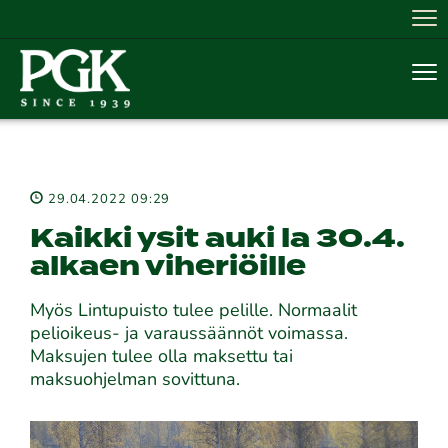
Nav
Nav
29.04.2022 09:29
Kaikki ysit auki la 30.4.
alkaen viheriöille
Myös Lintupuisto tulee pelille. Normaalit
pelioikeus- ja varaussäännöt voimassa.
Maksujen tulee olla maksettu tai
maksuohjelman sovittuna.