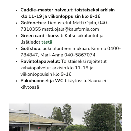
Caddie-master palvelut: toistaiseksi arkisin
klo 11-19 ja viikonloppuisin klo 9-16
Golfopetus:
Tiedustelut Matti Ojala, 040-
7310355 matti.ojala@kalafornia.com
Green card -kurssit:
Katso aikataulut ja
lisätiedot
tästä
Golfshop:
auki tilanteen mukaan. Kimmo 0400-
784847, Mari-Anne 040-5867074
Ravintolapalvelut:
Toistaiseksi rajoitetut
kahviopalvelut arkisin klo 11-19 ja
viikonloppuisin klo 9-16
Pukuhuoneet ja WC:t
käytössä. Sauna ei
käytössä