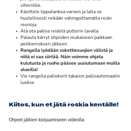
viheriölle.
Käsittele lipputankoa varoen ja laita se
huolellisesti reikään vahingoittamatta reiän
reunoja.
Älä ota palloa reiästä putterin lavalla.
Palauta kärryt ohjeiden mukaiseen paikkaan
pelikierroksen jälkeen.
Rangella lyödään sokettiesuojien välistä ja
niitä ei saa siirtää. Näin voimme ohjata
kulutusta ja ruoho pääsee uusiutumaan muilla
alueilla!
Vie rangella pallokorit takaisin palloautomaatin
luokse
Kiitos, kun et jätä roskia kentälle!
Ohjeet jälkien korjaamiseen videolla