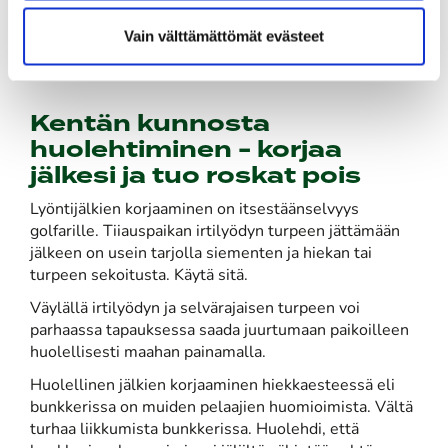
alta päin muun greenin tasolle greeniharukkaa
taivuttamalla, katkevat ruohon juuret ja jäljelle jää
Vain välttämättömät evästeet
hetken päästä vain kuivunut ruskea läikkä.
Kentän kunnosta
huolehtiminen - korjaa
jälkesi ja tuo roskat pois
Lyöntijälkien korjaaminen on itsestäänselvyys
golfarille. Tiiauspaikan irtilyödyn turpeen jättämään
jälkeen on usein tarjolla siementen ja hiekan tai
turpeen sekoitusta. Käytä sitä.
Väylällä irtilyödyn ja selvärajaisen turpeen voi
parhaassa tapauksessa saada juurtumaan paikoilleen
huolellisesti maahan painamalla.
Huolellinen jälkien korjaaminen hiekkaesteessä eli
bunkkerissa on muiden pelaajien huomioimista. Vältä
turhaa liikkumista bunkkerissa. Huolehdi, että