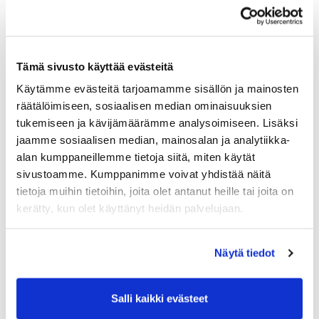
Tämä sivusto käyttää evästeitä
Käytämme evästeitä tarjoamamme sisällön ja mainosten
räätälöimiseen, sosiaalisen median ominaisuuksien
Greenillä on syytä korjata
tukemiseen ja kävijämäärämme analysoimiseen. Lisäksi
pallon alastulojäljet! Tee se
jaamme sosiaalisen median, mainosalan ja analytiikka-
oikein
alan kumppaneillemme tietoja siitä, miten käytät
sivustoamme. Kumppanimme voivat yhdistää näitä
Pallon griinille jättämien alastulojälkien korjaaminen
tietoja muihin tietoihin, joita olet antanut heille tai joita on
on ehdoton edellytys viheriön hyvinvoinnille.
kerätty, kun olet käyttänyt heidän palvelujaan.
Huolehdi siis ainakin oman pallosi alastulojäljestä sen
pudottua griinille. Tämä käy parhaiten tarkoitukseen
valmistetulla griinihaarukalla.
Haarukalla työnnetään
Näytä tiedot
uutta nurmea reiän reunoilta, tarvittaessa vaikka
neljältä puolelta, alastulojäljen päälle ja lopuksi
tasoitetaan putterilla.
Syy tällaiseen jäljen
Salli kaikki evästeet
korjaamiseen on se, että jos painunut maa nostetaan