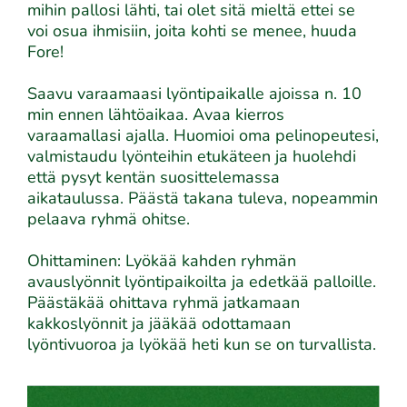
mihin pallosi lähti, tai olet sitä mieltä ettei se
voi osua ihmisiin, joita kohti se menee, huuda
Fore!
Saavu varaamaasi lyöntipaikalle ajoissa n. 10
min ennen lähtöaikaa. Avaa kierros
varaamallasi ajalla. Huomioi oma pelinopeutesi,
valmistaudu lyönteihin etukäteen ja huolehdi
että pysyt kentän suosittelemassa
aikataulussa. Päästä takana tuleva, nopeammin
pelaava ryhmä ohitse.
Ohittaminen: Lyökää kahden ryhmän
avauslyönnit lyöntipaikoilta ja edetkää palloille.
Päästäkää ohittava ryhmä jatkamaan
kakkoslyönnit ja jääkää odottamaan
lyöntivuoroa ja lyökää heti kun se on turvallista.