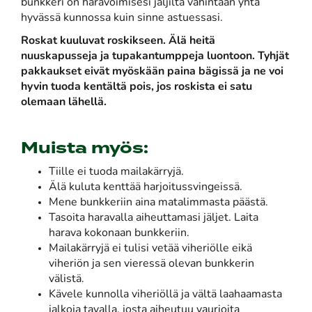
bunkkeri on haravoimisesi jäljiltä vähintään yhtä
hyvässä kunnossa kuin sinne astuessasi.
Roskat kuuluvat roskikseen. Älä heitä
nuuskapusseja ja tupakantumppeja luontoon. Tyhjät
pakkaukset eivät myöskään paina bägissä ja ne voi
hyvin tuoda kentältä pois, jos roskista ei satu
olemaan lähellä.
Muista myös:
Tiille ei tuoda mailakärryjä.
Älä kuluta kenttää harjoitussvingeissä.
Mene bunkkeriin aina matalimmasta päästä.
Tasoita haravalla aiheuttamasi jäljet. Laita
harava kokonaan bunkkeriin.
Mailakärryjä ei tulisi vetää viheriölle eikä
viheriön ja sen vieressä olevan bunkkerin
välistä.
Kävele kunnolla viheriöllä ja vältä laahaamasta
jalkoja tavalla, josta aiheutuu vaurioita