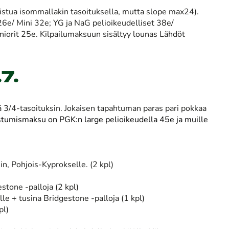
llistua isommallakin tasoituksella, mutta slope max24).
6e/ Mini 32e; YG ja NaG pelioikeudelliset 38e/
niorit 25e. Kilpailumaksuun sisältyy lounas Lähdöt
.7.
ä 3/4-tasoituksin. Jokaisen tapahtuman paras pari pokkaa
stumismaksu on PGK:n large pelioikeudella 45e ja muille
iin, Pohjois-Kyprokselle. (2 kpl)
stone -palloja (2 kpl)
elle + tusina Bridgestone -palloja (1 kpl)
pl)