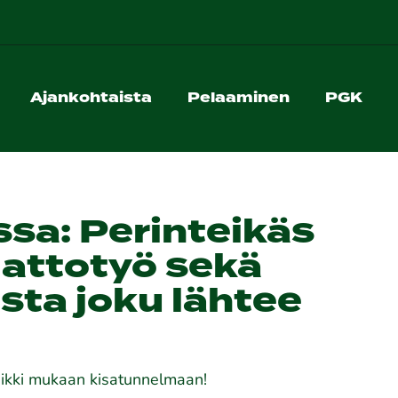
Ajankohtaista
Pelaaminen
PGK
ssa: Perinteikäs
attotyö sekä
osta joku lähtee
kaikki mukaan kisatunnelmaan!