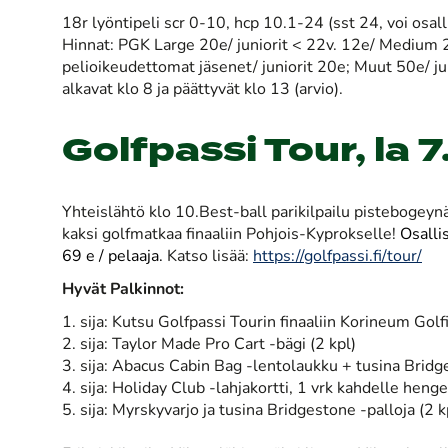
18r lyöntipeli scr 0-10, hcp 10.1-24 (sst 24, voi osa
Hinnat: PGK Large 20e/ juniorit < 22v. 12e/ Medium 2
pelioikeudettomat jäsenet/ juniorit 20e; Muut 50e/ ju
alkavat klo 8 ja päättyvät klo 13 (arvio).
Golfpassi Tour, la 7
Yhteislähtö klo 10.Best-ball parikilpailu pistebogeyn
kaksi golfmatkaa finaaliin Pohjois-Kyprokselle!
Osalli
69 e / pelaaja.
Katso lisää:
https://golfpassi.fi/tour/
Hyvät Palkinnot:
1. sija: Kutsu Golfpassi Tourin finaaliin Korineum Golf
2. sija: Taylor Made Pro Cart -bägi (2 kpl)
3. sija: Abacus Cabin Bag -lentolaukku + tusina Bridge
4. sija: Holiday Club -lahjakortti, 1 vrk kahdelle heng
5. sija: Myrskyvarjo ja tusina Bridgestone -palloja (2 k