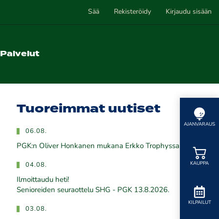
Sää
Rekisteröidy
Kirjaudu sisään
Palvelut
Tuoreimmat uutiset
AJANVARAUS
06.08.
PGK:n Oliver Honkanen mukana Erkko Trophyssa
KAUPPA
04.08.
Ilmoittaudu heti!
​​​​​​​Senioreiden seuraottelu SHG - PGK 13.8.2026.
KILPAILUT
03.08.