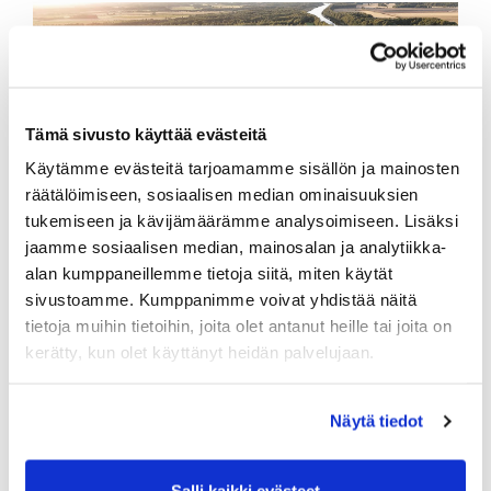
Tämä sivusto käyttää evästeitä
Käytämme evästeitä tarjoamamme sisällön ja mainosten
räätälöimiseen, sosiaalisen median ominaisuuksien
tukemiseen ja kävijämäärämme analysoimiseen. Lisäksi
jaamme sosiaalisen median, mainosalan ja analytiikka-
alan kumppaneillemme tietoja siitä, miten käytät
Maksa vain pelaamisesta
sivustoamme. Kumppanimme voivat yhdistää näitä
Ei erillisiä ja turhia maksuja, ei osakkeita. Mieti, mistä
tietoja muihin tietoihin, joita olet antanut heille tai joita on
maksat.
kerätty, kun olet käyttänyt heidän palvelujaan.
Lue lisää
Näytä tiedot
Salli kaikki evästeet