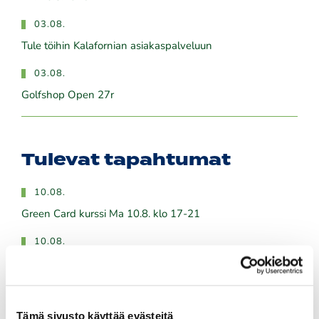
03.08.
Tule töihin Kalafornian asiakaspalveluun
03.08.
Golfshop Open 27r
Tulevat tapahtumat
10.08.
Green Card kurssi Ma 10.8. klo 17-21
10.08.
Pariskuntagolf 5/7
11.08.
Senioritiistai 12
Tämä sivusto käyttää evästeitä