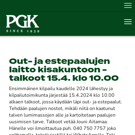
Nav
Nav
Out- ja estepaalujen
laitto kisakuntoon -
talkoot 15.4. klo 10.00
Ensimmäinen kilpailu kaudelle 2024 lähestyy ja
kilpailutoimikunta järjestää 15.4.2024 klo 10.00
alkaen talkoot, jossa käydään läpi out- ja estepaalut.
Tehdään paalujen nostot, mikäli niitä on kaatunut
talven lumimassojen alle ja kartoitetaan paalujen
uusimisen tarve. Talkoot vetää Jouni Aitamaa.
Hänelle voi ilmoittautua puh. 040 750 7757 joko