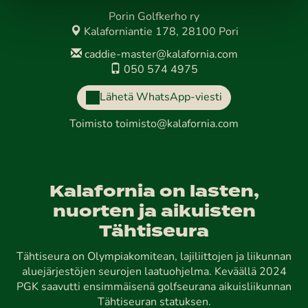
Porin Golfkerho ry
Kalaforniantie 178, 28100 Pori
caddie-master@kalafornia.com
050 574 4975
Lähetä WhatsApp-viesti
Toimisto
toimisto@kalafornia.com
Kalafornia on lasten,
nuorten ja aikuisten
Tähtiseura
Tähtiseura on Olympiakomitean, lajiliittojen ja liikunnan
aluejärjestöjen seurojen laatuohjelma. Keväällä 2024
PGK saavutti ensimmäisenä golfseurana aikuisliikunnan
Tähtiseuran statuksen.