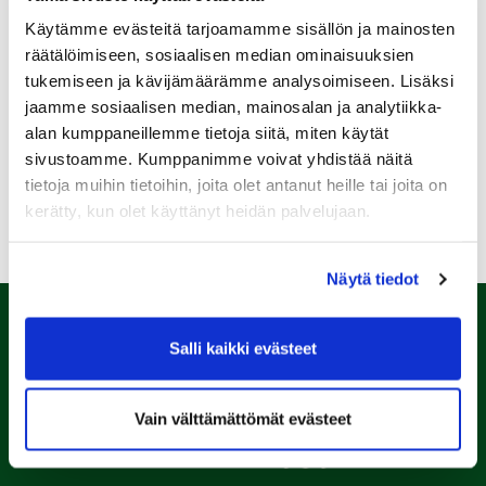
Käytämme evästeitä tarjoamamme sisällön ja mainosten
12.08.
räätälöimiseen, sosiaalisen median ominaisuuksien
Green Card kurssi Ke 12.8. klo 16:30-20:30
tukemiseen ja kävijämäärämme analysoimiseen. Lisäksi
jaamme sosiaalisen median, mainosalan ja analytiikka-
13.08.
alan kumppaneillemme tietoja siitä, miten käytät
Seuraottelu SHG-PGK
sivustoamme. Kumppanimme voivat yhdistää näitä
tietoja muihin tietoihin, joita olet antanut heille tai joita on
Kaikki tapahtumat >>
kerätty, kun olet käyttänyt heidän palvelujaan.
Näytä tiedot
Salli kaikki evästeet
Vain välttämättömät evästeet