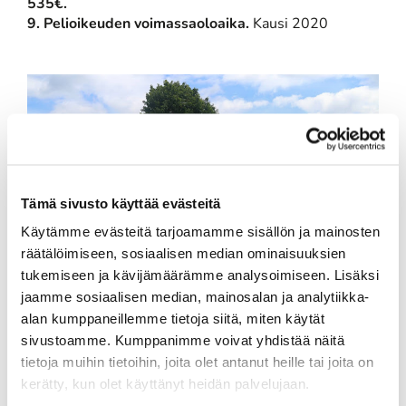
535€.
9. Pelioikeuden voimassaoloaika.
Kausi 2020
Tämä sivusto käyttää evästeitä
Käytämme evästeitä tarjoamamme sisällön ja mainosten
räätälöimiseen, sosiaalisen median ominaisuuksien
tukemiseen ja kävijämäärämme analysoimiseen. Lisäksi
jaamme sosiaalisen median, mainosalan ja analytiikka-
#pelioikeushaaste2022 kiinnostaa -
alan kumppaneillemme tietoja siitä, miten käytät
vastauksia yleisimpiin kysymyksiin
sivustoamme. Kumppanimme voivat yhdistää näitä
Kampanja on perinteisesti saanut erittäin hyvän
tietoja muihin tietoihin, joita olet antanut heille tai joita on
vastaanoton. Seuraavista asioista on tullut
kerätty, kun olet käyttänyt heidän palvelujaan.
kysymyksiä ja vastaamme niihin myös näin julkisesti