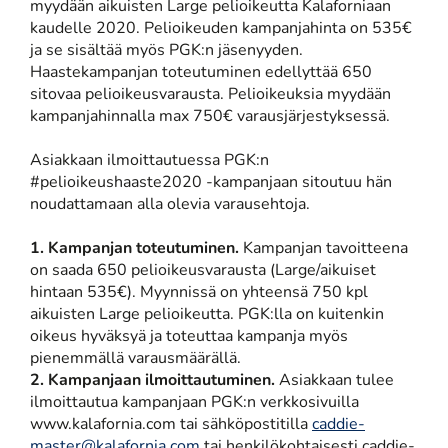
myydään aikuisten Large pelioikeutta Kalaforniaan
kaudelle 2020. Pelioikeuden kampanjahinta on 535€
ja se sisältää myös PGK:n jäsenyyden.
Haastekampanjan toteutuminen edellyttää 650
sitovaa pelioikeusvarausta. Pelioikeuksia myydään
kampanjahinnalla max 750€ varausjärjestyksessä.
Asiakkaan ilmoittautuessa PGK:n
#pelioikeushaaste2020 -kampanjaan sitoutuu hän
noudattamaan alla olevia varausehtoja.
1. Kampanjan toteutuminen.
Kampanjan tavoitteena
on saada 650 pelioikeusvarausta (Large/aikuiset
hintaan 535€). Myynnissä on yhteensä 750 kpl
aikuisten Large pelioikeutta. PGK:lla on kuitenkin
oikeus hyväksyä ja toteuttaa kampanja myös
pienemmällä varausmäärällä.
2. Kampanjaan ilmoittautuminen.
Asiakkaan tulee
ilmoittautua kampanjaan PGK:n verkkosivuilla
www.kalafornia.com tai sähköpostitilla
caddie-
master@kalafornia.com
tai henkilökohtaisesti caddie-