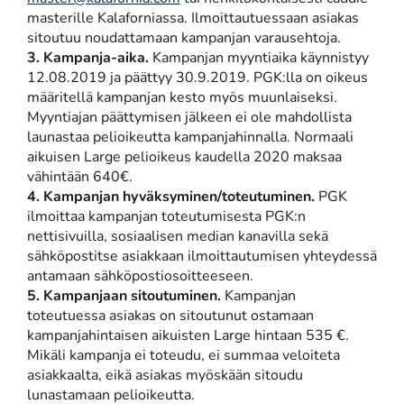
masterille Kalaforniassa. Ilmoittautuessaan asiakas
sitoutuu noudattamaan kampanjan varausehtoja.
3. Kampanja-aika.
Kampanjan myyntiaika käynnistyy
12.08.2019 ja päättyy 30.9.2019. PGK:lla on oikeus
määritellä kampanjan kesto myös muunlaiseksi.
Myyntiajan päättymisen jälkeen ei ole mahdollista
launastaa pelioikeutta kampanjahinnalla. Normaali
aikuisen Large pelioikeus kaudella 2020 maksaa
vähintään 640€.
4. Kampanjan hyväksyminen/toteutuminen.
PGK
ilmoittaa kampanjan toteutumisesta PGK:n
nettisivuilla, sosiaalisen median kanavilla sekä
sähköpostitse asiakkaan ilmoittautumisen yhteydessä
antamaan sähköpostiosoitteeseen.
5. Kampanjaan sitoutuminen.
Kampanjan
toteutuessa asiakas on sitoutunut ostamaan
kampanjahintaisen aikuisten Large hintaan 535 €.
Mikäli kampanja ei toteudu, ei summaa veloiteta
asiakkaalta, eikä asiakas myöskään sitoudu
lunastamaan pelioikeutta.