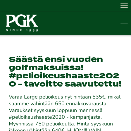
Nav
Nav
Säästä ensi vuoden
golfmaksuissa!
#pelioikeushaaste202
0 - tavoitte saavutettu!
Varaa Large pelioikeus nyt hintaan 535€, mikäli
saamme vähintään 650 ennakkovarausta!
Varaukset syyskuun loppuun mennessä
#pelioikeushaaste2020 - kampanjasta.
Myynnissä 750 pelioikeutta. Hinta syyskuun
jälkeen vähintään 640€. HUOM!!! VAIN