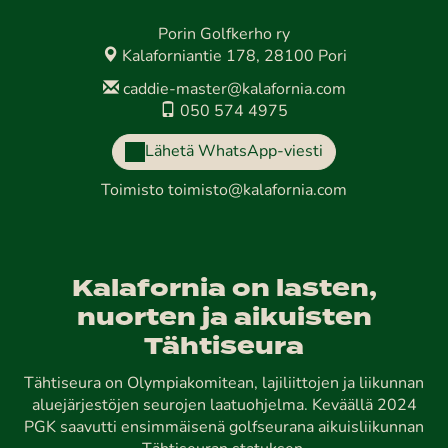
Porin Golfkerho ry
Kalaforniantie 178, 28100 Pori
caddie-master@kalafornia.com
050 574 4975
Lähetä WhatsApp-viesti
Toimisto
toimisto@kalafornia.com
Kalafornia on lasten,
nuorten ja aikuisten
Tähtiseura
Tähtiseura on Olympiakomitean, lajiliittojen ja liikunnan
aluejärjestöjen seurojen laatuohjelma. Keväällä 2024
PGK saavutti ensimmäisenä golfseurana aikuisliikunnan