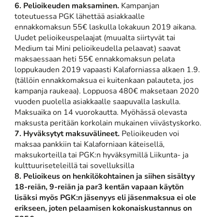
6. Pelioikeuden maksaminen.
Kampanjan
toteutuessa PGK lähettää asiakkaalle
ennakkomaksun 55€ laskulla lokakuun 2019 aikana.
Uudet pelioikeuspelaajat (muualta siirtyvät tai
Medium tai Mini pelioikeudella pelaavat) saavat
maksaessaan heti 55€ ennakkomaksun pelata
loppukauden 2019 vapaasti Kalaforniassa alkaen 1.9.
(tällöin ennakkomaksua ei kuitenkaan palauteta, jos
kampanja raukeaa). Loppuosa 480€ maksetaan 2020
vuoden puolella asiakkaalle saapuvalla laskulla.
Maksuaika on 14 vuorokautta. Myöhässä olevasta
maksusta peritään korkolain mukainen viivästyskorko.
7. Hyväksytyt maksuvälineet.
Pelioikeuden voi
maksaa pankkiin tai Kalaforniaan käteisellä,
maksukorteilla tai PGK:n hyväksymillä Liikunta- ja
kulttuuriseteleillä tai sovelluksilla
8. Pelioikeus on henkilökohtainen ja siihen sisältyy
18-reiän, 9-reiän ja par3 kentän vapaan käytön
lisäksi myös PGK:n jäsenyys
eli jäsenmaksua ei ole
erikseen, joten pelaamisen kokonaiskustannus on