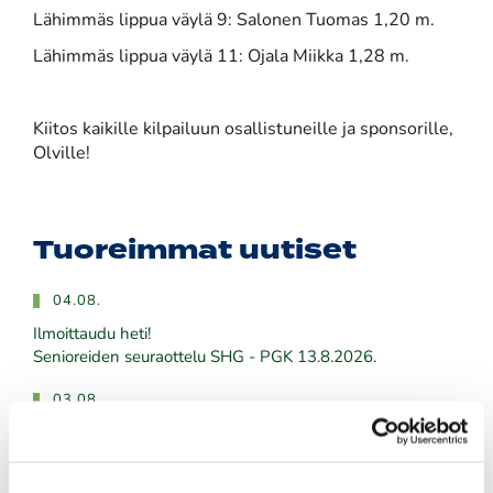
Lähimmäs lippua väylä 9: Salonen Tuomas 1,20 m.
Lähimmäs lippua väylä 11: Ojala Miikka 1,28 m.
Kiitos kaikille kilpailuun osallistuneille ja sponsorille,
Olville!
Tuoreimmat uutiset
04.08.
Ilmoittaudu heti!
​​​​​​​Senioreiden seuraottelu SHG - PGK 13.8.2026.
03.08.
PGK:n miesten ja naisten seuran mestaruudesta pelataan
21.-23.8.2026