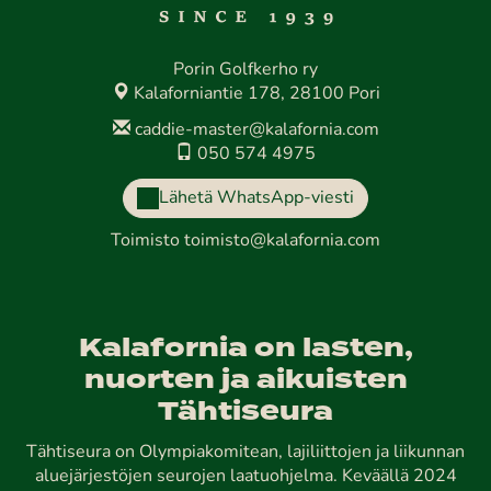
Porin Golfkerho ry
Kalaforniantie 178, 28100 Pori
caddie-master@kalafornia.com
050 574 4975
Lähetä WhatsApp-viesti
Toimisto
toimisto@kalafornia.com
Kalafornia on lasten,
nuorten ja aikuisten
Tähtiseura
Tähtiseura on Olympiakomitean, lajiliittojen ja liikunnan
aluejärjestöjen seurojen laatuohjelma. Keväällä 2024