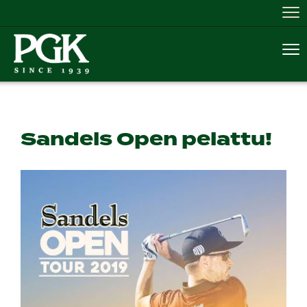
Nav
Nav
Sandels Open pelattu!