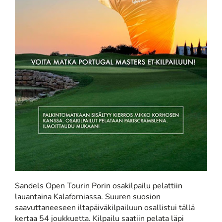
Sandels Open Tourin Porin osakilpailu pelattiin
lauantaina Kalaforniassa. Suuren suosion
saavuttaneeseen iltapäiväkilpailuun osallistui tällä
kertaa 54 joukkuetta. Kilpailu saatiin pelata läpi