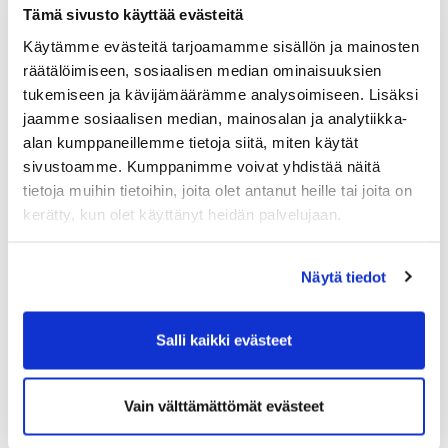
03.08.
Tämä sivusto käyttää evästeitä
Tule töihin Kalafornian asiakaspalveluun
Käytämme evästeitä tarjoamamme sisällön ja mainosten
räätälöimiseen, sosiaalisen median ominaisuuksien
03.08.
tukemiseen ja kävijämäärämme analysoimiseen. Lisäksi
Golfshop Open 27r
jaamme sosiaalisen median, mainosalan ja analytiikka-
alan kumppaneillemme tietoja siitä, miten käytät
03.08.
sivustoamme. Kumppanimme voivat yhdistää näitä
Titleist demopäivä 14.8. klo 12-18
tietoja muihin tietoihin, joita olet antanut heille tai joita on
kerätty, kun olet käyttänyt heidän palvelujaan.
Tulevat tapahtumat
Näytä tiedot
06.08.
Salli kaikki evästeet
Skini-ilta 5
06.08.
Vain välttämättömät evästeet
Kummikierros 9r