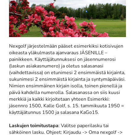
Nexgolf järjestelmään pääset esimerkiksi kotisivujen
oikeasta yläkulmasta ajanvaraus JÄSENILLE –
painikkeen. Käyttäjätunnuksesi on jäsennumerosi
(laskun asiakasnumero) ja oletus salasanasi
(vaihdettavissa) on etunimesi 2 ensimmäistä kirjainta,
sukunimesi 2 ensimmäistä kirjainta ja syntymäpäiväsi.
Nimien ensimmäinen kirjain isolla, toinen pienellä ja
päivä kahdella numerolla. Salasanassa on siis kuusi
merkkiä ja kaikki kirjoitetaan yhteen Esimerkki:
jäsennro 1500, Kalle Golf, s. 15. tammikuuta 1950 =
käyttäjätunnus 1500 ja salasana KaGo15.
Laskujen toimitustapa
: Valitse paperilasku tai
sähköinen lasku. Ohjeet: Kirjaudu -> Oma nexgolf ->