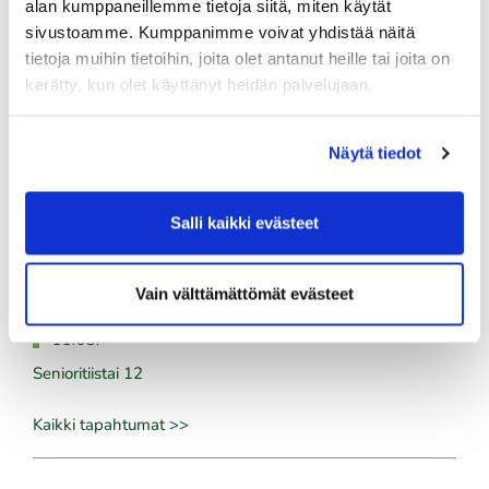
alan kumppaneillemme tietoja siitä, miten käytät
sivustoamme. Kumppanimme voivat yhdistää näitä
08.08.
tietoja muihin tietoihin, joita olet antanut heille tai joita on
IKH Milwaukee Open
kerätty, kun olet käyttänyt heidän palvelujaan.
08.08.
Green Card kurssi La 8.8. klo 10-14
Näytä tiedot
10.08.
Salli kaikki evästeet
Green Card kurssi Ma 10.8. klo 17-21
10.08.
Vain välttämättömät evästeet
Pariskuntagolf 5/7
11.08.
Senioritiistai 12
Kaikki tapahtumat >>