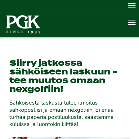
Nav
Nav
Siirry jatkossa
sähköiseen laskuun -
tee muutos omaan
nexgolfiin!
Sähköisestä laskusta tulee ilmoitus
sähköpostiisi ja omaan nexgolfiin. Ei enää
turhaa paperia postiluukusta, säästämme
kuluissa ja luontokin kiittää!