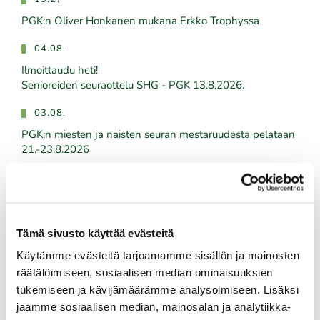
PGK:n Oliver Honkanen mukana Erkko Trophyssa
04.08.
Ilmoittaudu heti!
​​​​​​​Senioreiden seuraottelu SHG - PGK 13.8.2026.
03.08.
PGK:n miesten ja naisten seuran mestaruudesta pelataan
21.-23.8.2026
03.08.
Tule töihin Kalafornian asiakaspalveluun
03.08.
Tämä sivusto käyttää evästeitä
Golfshop Open 27r
Käytämme evästeitä tarjoamamme sisällön ja mainosten
räätälöimiseen, sosiaalisen median ominaisuuksien
tukemiseen ja kävijämäärämme analysoimiseen. Lisäksi
jaamme sosiaalisen median, mainosalan ja analytiikka-
Tulevat tapahtumat