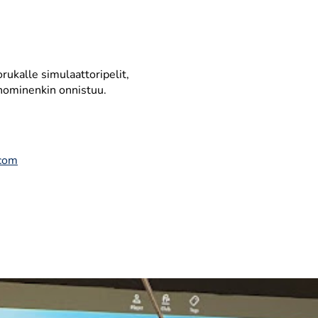
orukalle simulaattoripelit,
unominenkin onnistuu.
.com