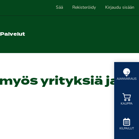
Sää
Rekisteröidy
Kirjaudu sisään
Palvelut
myös yrityksiä ja
AJANVARAUS
KAUPPA
KILPAILUT