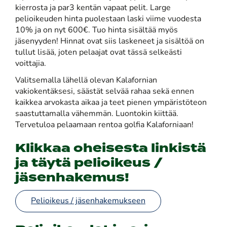
kierrosta ja par3 kentän vapaat pelit. Large
pelioikeuden hinta puolestaan laski viime vuodesta
10% ja on nyt 600€. Tuo hinta sisältää myös
jäsenyyden! Hinnat ovat siis laskeneet ja sisältöä on
tullut lisää, joten pelaajat ovat tässä selkeästi
voittajia.
Valitsemalla lähellä olevan Kalafornian
vakiokentäksesi, säästät selvää rahaa sekä ennen
kaikkea arvokasta aikaa ja teet pienen ympäristöteon
saastuttamalla vähemmän. Luontokin kiittää.
Tervetuloa pelaamaan rentoa golfia Kalaforniaan!
Klikkaa oheisesta linkistä
ja täytä pelioikeus /
jäsenhakemus!
Pelioikeus / jäsenhakemukseen