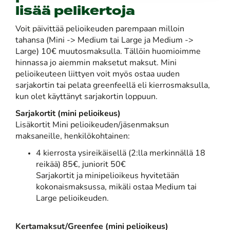
lisää pelikertoja
Voit päivittää pelioikeuden parempaan milloin
tahansa (Mini -> Medium tai Large ja Medium ->
Large) 10€ muutosmaksulla. Tällöin huomioimme
hinnassa jo aiemmin maksetut maksut. Mini
pelioikeuteen liittyen voit myös ostaa uuden
sarjakortin tai pelata greenfeellä eli kierrosmaksulla,
kun olet käyttänyt sarjakortin loppuun.
Sarjakortit (mini pelioikeus)
Lisäkortit Mini pelioikeuden/jäsenmaksun
maksaneille, henkilökohtainen:
4 kierrosta ysireikäisellä (2:lla merkinnällä 18
reikää) 85€, juniorit 50€
Sarjakortit ja minipelioikeus hyvitetään
kokonaismaksussa, mikäli ostaa Medium tai
Large pelioikeuden.
Kertamaksut/Greenfee (mini pelioikeus)