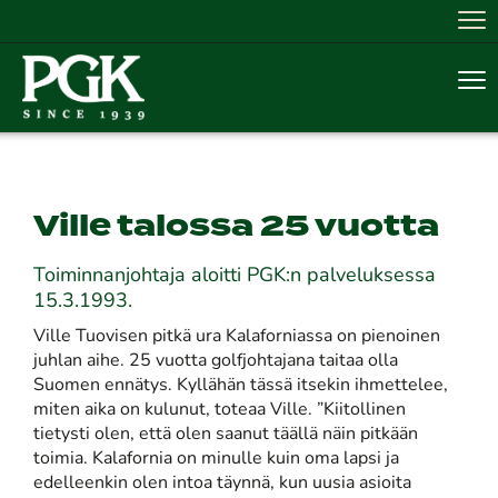
Nav
Nav
Ville talossa 25 vuotta
Toiminnanjohtaja aloitti PGK:n palveluksessa
15.3.1993.
Ville Tuovisen pitkä ura Kalaforniassa on pienoinen
juhlan aihe. 25 vuotta golfjohtajana taitaa olla
Suomen ennätys. Kyllähän tässä itsekin ihmettelee,
miten aika on kulunut, toteaa Ville. ”Kiitollinen
tietysti olen, että olen saanut täällä näin pitkään
toimia. Kalafornia on minulle kuin oma lapsi ja
edelleenkin olen intoa täynnä, kun uusia asioita