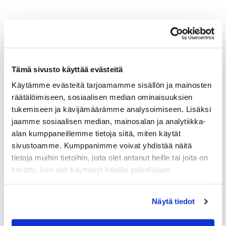
Tulevat tapahtumat
10.08.
Tämä sivusto käyttää evästeitä
Green Card kurssi Ma 10.8. klo 17-21
Käytämme evästeitä tarjoamamme sisällön ja mainosten
10.08.
räätälöimiseen, sosiaalisen median ominaisuuksien
Pariskuntagolf 5/7
tukemiseen ja kävijämäärämme analysoimiseen. Lisäksi
jaamme sosiaalisen median, mainosalan ja analytiikka-
11.08.
alan kumppaneillemme tietoja siitä, miten käytät
Senioritiistai 12
sivustoamme. Kumppanimme voivat yhdistää näitä
tietoja muihin tietoihin, joita olet antanut heille tai joita on
12.08.
kerätty, kun olet käyttänyt heidän palvelujaan.
Green Card kurssi Ke 12.8. klo 16:30-20:30
13.08.
Näytä tiedot
Seuraottelu SHG-PGK