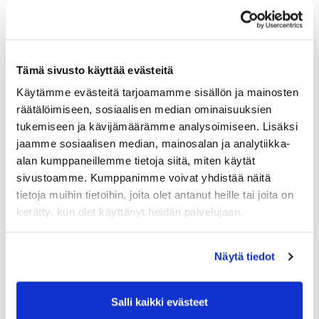
lomahuoneistot/
Varaustilanne varmistettava etukäteen.
Tämä sivusto käyttää evästeitä
Nyt mukaan verkostogolfiin….
Käytämme evästeitä tarjoamamme sisällön ja mainosten
Mukana yhteistyössä Staart ja Vierumäki.
räätälöimiseen, sosiaalisen median ominaisuuksien
Lisätietoja Ville Tuovinen 0500-592812
tukemiseen ja kävijämäärämme analysoimiseen. Lisäksi
jaamme sosiaalisen median, mainosalan ja analytiikka-
Ilmoittautuneet joukkueet:
alan kumppaneillemme tietoja siitä, miten käytät
OP Vakuutus (vuoden 2016 voittaja)
sivustoamme. Kumppanimme voivat yhdistää näitä
​Heikki Laiho Oy
Wisenetwork Oy
tietoja muihin tietoihin, joita olet antanut heille tai joita on
Porin Elementtitehdas Oy
kerätty, kun olet käyttänyt heidän palvelujaan.
Satakunnan Kansa
Auto Oy Vesa-Matti
Lassila & Tikanoja Oy
Näytä tiedot
​Suomen Tietolikkenne Oy
​Staart
Salli kaikki evästeet
UTU Oy
​Integrata/Sunsystems