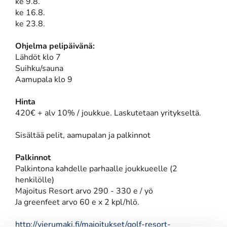
ke 9.8.
ke 16.8.
ke 23.8.
Ohjelma pelipäivänä:
Lähdöt klo 7
Suihku/sauna
Aamupala klo 9
Hinta
420€ + alv 10% / joukkue. Laskutetaan yritykseltä.
Sisältää pelit, aamupalan ja palkinnot
Palkinnot
Palkintona kahdelle parhaalle joukkueelle (2
henkilölle)
Majoitus Resort arvo 290 - 330 e / yö
Ja greenfeet arvo 60 e x 2 kpl/hlö.
http://vierumaki.fi/majoitukset/golf-resort-