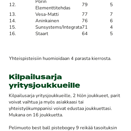
Porin
12.
79
5
Elementtitehdas
13.
Vesa-Matti
77
7
14.
Aninkainen
76
6
15.
Sunsystems/Integrata
71
4
16.
Staart
64
5
Yhteispisteisiin huomioidaan 4 parasta kierrosta.
Kilpailusarja
yritysjoukkueille
Kilpailusarja yritysjoukkueille, 2 hlön joukkueet, parit
voivat vaihtua ja myös asiakkaasi tai
yhteistyökumppanisi voivat edustaa joukkuettasi.
Mukana on 16 joukkuetta.
Pelimuoto best ball pistebogey 9 reikää tasoituksin