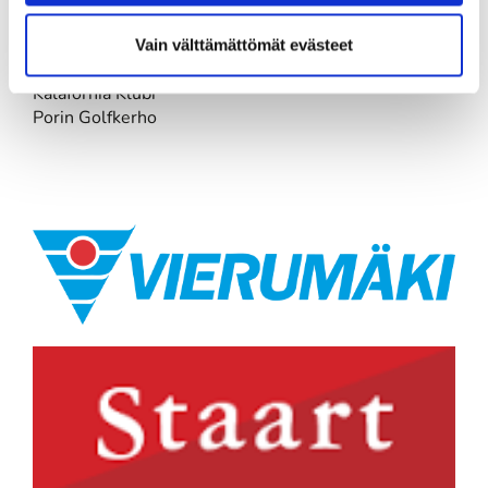
​Kiinteistövälitys Aninkainen
Vain välttämättömät evästeet
​Terveystalo
Ässät / Länsinostot
Kalafornia Klubi
Porin Golfkerho