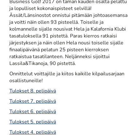
Business Golf 2017 on tämän kauden osalta pelattu
ja lopulliset kokonaispisteet selvillä!
Ässät/Länsinostot onnistui pitämään johtoasemansa
ja voitti näin ollen 93 pisteellä. Toiselle ja
kolmannelle sijalle nousivat Hela ja Kalafornia Klubi
tasatuloksella 91 pistettä. Paras kierros ratkaisi
järjestyksen ja näin ollen Hela nousi toiselle sijalle
finaalipäivänä pelatun 25 pisteen kierroksen
ratkaistua tasatilanteen. Neljänneksi sijoittui
Lassila&Tikanoja, 90 pistettä.
Onnittelut voittajille ja kiitos kaikille kilpailusarjaan
osallistuneille!
Tulokset 8. pelipäivä
Tulokset 7. pelipäivä
Tulokset 6. pelipäivä
Tulokset 5. pelipäivä
Tulokset 4. pelipäivä