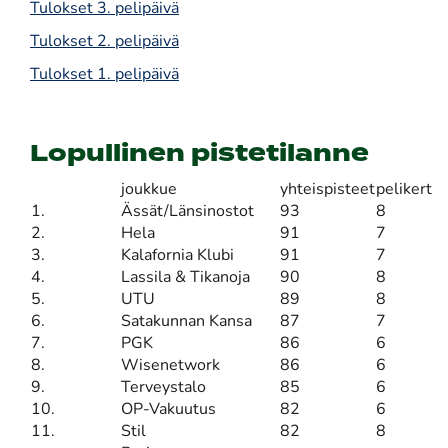
Tulokset 3. pelipäivä
Tulokset 2. pelipäivä
Tulokset 1. pelipäivä
Lopullinen pistetilanne
joukkue
yhteispisteet
pelikertoj
1.
Ässät/Länsinostot
93
8
2.
Hela
91
7
3.
Kalafornia Klubi
91
7
4.
Lassila & Tikanoja
90
8
5.
UTU
89
8
6.
Satakunnan Kansa
87
7
7.
PGK
86
6
8.
Wisenetwork
86
6
9.
Terveystalo
85
6
10.
OP-Vakuutus
82
6
11.
Stil
82
8