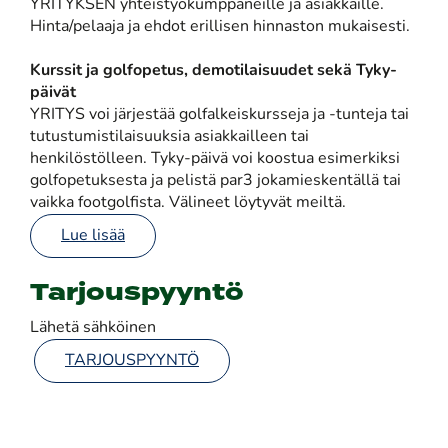
YRITYKSEN yhteistyökumppaneille ja asiakkaille.
Hinta/pelaaja ja ehdot erillisen hinnaston mukaisesti.
Kurssit ja golfopetus, demotilaisuudet sekä Tyky-
päivät
YRITYS voi järjestää golfalkeiskursseja ja -tunteja tai
tutustumistilaisuuksia asiakkailleen tai
henkilöstölleen. Tyky-päivä voi koostua esimerkiksi
golfopetuksesta ja pelistä par3 jokamieskentällä tai
vaikka footgolfista. Välineet löytyvät meiltä.
Lue lisää
Tarjouspyyntö
Lähetä sähköinen
​​​​​​​
TARJOUSPYYNTÖ