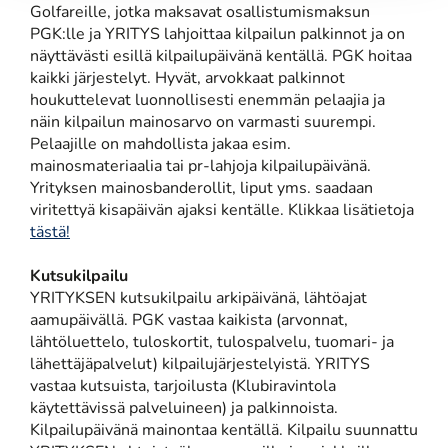
Golfareille, jotka maksavat osallistumismaksun
PGK:lle ja YRITYS lahjoittaa kilpailun palkinnot ja on
näyttävästi esillä kilpailupäivänä kentällä. PGK hoitaa
kaikki järjestelyt. Hyvät, arvokkaat palkinnot
houkuttelevat luonnollisesti enemmän pelaajia ja
näin kilpailun mainosarvo on varmasti suurempi.
Pelaajille on mahdollista jakaa esim.
mainosmateriaalia tai pr-lahjoja kilpailupäivänä.
Yrityksen mainosbanderollit, liput yms. saadaan
viritettyä kisapäivän ajaksi kentälle. Klikkaa lisätietoja
tästä!
Kutsukilpailu
YRITYKSEN kutsukilpailu arkipäivänä, lähtöajat
aamupäivällä. PGK vastaa kaikista (arvonnat,
lähtöluettelo, tuloskortit, tulospalvelu, tuomari- ja
lähettäjäpalvelut) kilpailujärjestelyistä. YRITYS
vastaa kutsuista, tarjoilusta (Klubiravintola
käytettävissä palveluineen) ja palkinnoista.
Kilpailupäivänä mainontaa kentällä. Kilpailu suunnattu