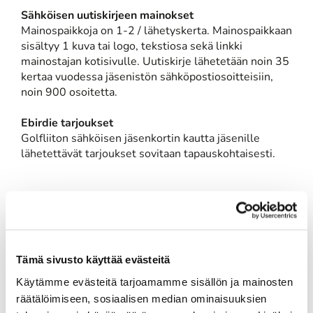
Sähköisen uutiskirjeen mainokset
Mainospaikkoja on 1-2 / lähetyskerta. Mainospaikkaan
sisältyy 1 kuva tai logo, tekstiosa sekä linkki
mainostajan kotisivulle. Uutiskirje lähetetään noin 35
kertaa vuodessa jäsenistön sähköpostiosoitteisiin,
noin 900 osoitetta.
Ebirdie tarjoukset
Golfliiton sähköisen jäsenkortin kautta jäsenille
lähetettävät tarjoukset sovitaan tapauskohtaisesti.
Pelipaketit
Greenfeepaketit
Tämä sivusto käyttää evästeitä
Pelikierrosmaksu esim. asiakkaille/henkilökunnalle.
Käytämme evästeitä tarjoamamme sisällön ja mainosten
10 tai 20 kpl nipuissa. Lipukkeella voi pelata 18
räätälöimiseen, sosiaalisen median ominaisuuksien
reikää tai sen voi jakaa 2 erilliseen 9-reiän