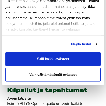
tukemiseen ja kävijämäärämme analysoimiseen. Lisäksi
kierrokseen.
jaamme sosiaalisen median, mainosalan ja analytiikka-
Sarjakortit:
alan kumppaneillemme tietoja siitä, miten käytät
Henkilökohtainen. Korttiin ladataan sovittu määrä
sivustoamme. Kumppanimme voivat yhdistää näitä
kierroksia.
tietoja muihin tietoihin, joita olet antanut heille tai joita on
Pelioikeudet
kerätty, kun olet käyttänyt heidän palvelujaan.
Pelioikeus, jolla voi pelata nimetty henkilö
rajoittamattoman määrän kauden aikana.
Näytä tiedot
Seuran jäsenten maksut / pelioikeudet
Klikkaa tiedot
tästä!
Salli kaikki evästeet
Työnantajan tuki henkilöstön pelaamiseen
Työnantaja voi tukea verovapaasti työntekijänsä
liikuntaharrastusta 400€:lla vuodessa.
Vain välttämättömät evästeet
Lue lisää
Kilpailut ja tapahtumat
Avoin kilpailu
Esim. YRITYS Open. Kilpailu on avoin kaikille