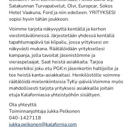
Satakunnan Turvapalvelut, Olvi, Europcar, Sokos
Hotel Vaakuna, Ford ja niin edelleen. YRITYKSESI
sopisi hyvin tähän joukkoon.
Voimme tarjota näkyvyyttä kentällä ja kerhon
viestintävälineissä. Järjestetään yhdessä kentällä
tapahtumapäivä tai kilpailu, jossa yrityksesi on
näkyvästi mukana. Räätälöidään yrityksellesi
kampanja, jolla tavoitat jäsenistömme ja
vieraspelaajat. Saat heistä asiakkaita. Tarjoa
esimerkiksi joku etu PGK:n jäsenkortin haltijoille ja
tee heistä kanta-asiakkaitasi. Henkilöstölle voimme
räätälöidä mielenkiintoisia TyKy-päiviä.Voimme myös
mahdollisesti tarjota yrityksesi asiakkaille joitain
etuja Kalaforniassa yhteistyöhön sisältyen.
Ota yhteyttä:
Toiminnanjohtaja Jukka Pelkonen
040-1427118
jukka.pelkonen@kalafornia.com