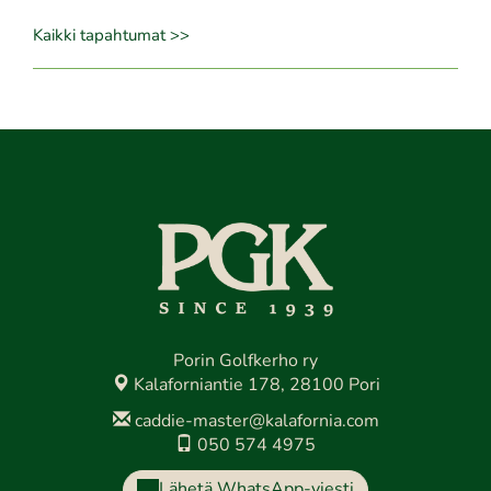
Kaikki tapahtumat >>
Porin Golfkerho ry
Kalaforniantie 178, 28100 Pori
caddie-master@kalafornia.com
050 574 4975
Lähetä WhatsApp-viesti