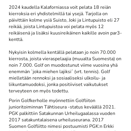
2024 kaudella Kalaforniassa voit pelata 18 reiän
kierroksia eri yhdistelmillä tai ysejä. Tarjolla on
päivittäin kolme ysiä Suisto, Joki ja Lintupuisto eli 27
reikää, joista Lintupuistoa voi pelata myös 12
reikäisenä ja lisäksi kuusireikäinen kaikille avoin par3-
kenttä.
Nykyisin kolmella kentällä pelataan jo noin 70.000
kierrosta, joista vieraspelaajia (muualta Suomesta) on
noin 7.000. Golf on muodostunut viime vuosina yhä
enemmän `joka miehen lajiksi´ (vrt. tennis). Golf
mielletään rennoksi ja sosiaaliseksi ulkoilu- ja
liikuntamuodoksi, jonka positiiviset vaikutukset
terveyteen on myös todettu.
Porin Golfkerholle myönnettiin Golfliiton
junioritoiminnan Tähtiseura -status keväällä 2021.
PGK palkittiin Satakunnan Urheilugaalassa vuoden
2017 satakuntalaisena urheiluseurana. 2017
Suomen Golfliitto nimesi postuumisti PGK:n Erkki