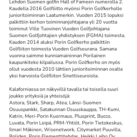
Lehdon Suomen golfin Hall of Fameen numerolla 2.
Kaudella 2016 Golfliitto myönsi Porin Golfkerholle
junioritoiminnan Laatumerkin. Vuoden 2015 lopuksi
palkittiin kerhon toiminnanjohtajana yli 20 vuotta
toiminut Ville Tuovinen Vuoden Golfjohtajana
Suomen Golfjohtajien yhdistyksen (FGMA) toimesta.
Kauden 2014 aluksi Porin Golfkerho palkittiin
Golfliiton toimesta Vuoden Golfseurana. Samana
vuonna saimme kunniamaininnan Porilainen
kaupunkiteko kilpailussa. Porin Golfkerho on myös
ollut vuodesta 2010 lähtien junioritoiminnan osalta
yksi harvoista Golfliiton Sinettiseuroista.
Kalaforniassa on näkyvillä tavalla tai toisella suuri
joukko yrityksiä ja yhteisöjä:
Astora, Stark, Sharp, Atea, Länsi-Suomen
Osuuspankki, Satakunnan Osuuskauppa, TH-Kumi,
Katrin, Meri-Porin Kuormaus, Plusprint, Bucco,
Luvata, Porin Leipä, PRM-Yhtiöt, Porin Tietokeskus,
Ilmari Mäkinen, Wisenetwork, Citymarket Puuvilla,
Boliden, Porin Elementtitehdas, Heikki Laiho Oy,