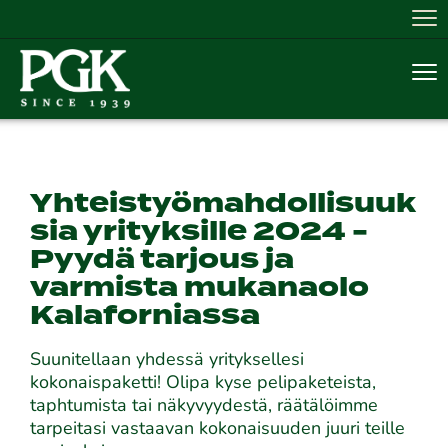
Nav
Nav
Yhteistyömahdollisuuk
sia yrityksille 2024 -
Pyydä tarjous ja
varmista mukanaolo
Kalaforniassa
Suunitellaan yhdessä yrityksellesi
kokonaispaketti! Olipa kyse pelipaketeista,
taphtumista tai näkyvyydestä, räätälöimme
tarpeitasi vastaavan kokonaisuuden juuri teille