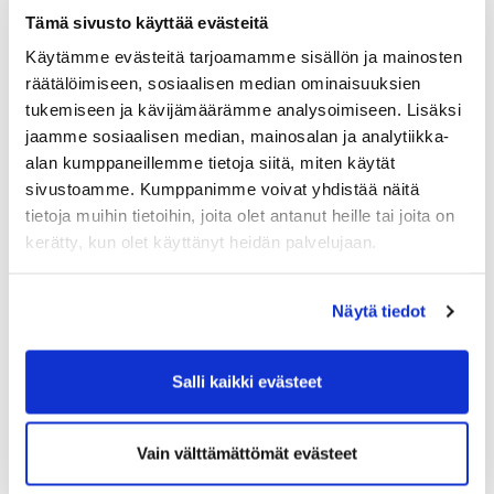
Tämä sivusto käyttää evästeitä
Käytämme evästeitä tarjoamamme sisällön ja mainosten
räätälöimiseen, sosiaalisen median ominaisuuksien
tukemiseen ja kävijämäärämme analysoimiseen. Lisäksi
jaamme sosiaalisen median, mainosalan ja analytiikka-
alan kumppaneillemme tietoja siitä, miten käytät
sivustoamme. Kumppanimme voivat yhdistää näitä
tietoja muihin tietoihin, joita olet antanut heille tai joita on
Oletko järjestämässä rentoja juhlia -
kerätty, kun olet käyttänyt heidän palvelujaan.
varaa juhlapaikaksi Kalafornia
Tiesitkö, että Kalaforniassa voi järjestää vaikka
Näytä tiedot
synttärit isommallekin porukalle! Lauantai-illat
golfkaudella varattavissa.
Salli kaikki evästeet
Lue lisää
Vain välttämättömät evästeet