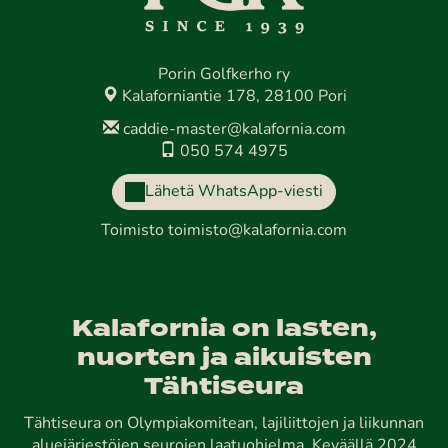
Porin Golfkerho ry
Kalaforniantie 178, 28100 Pori
caddie-master@kalafornia.com
050 574 4975
Lähetä WhatsApp-viesti
Toimisto
toimisto@kalafornia.com
Kalafornia on lasten,
nuorten ja aikuisten
Tähtiseura
Tähtiseura on Olympiakomitean, lajiliittojen ja liikunnan
aluejärjestöjen seurojen laatuohjelma. Keväällä 2024