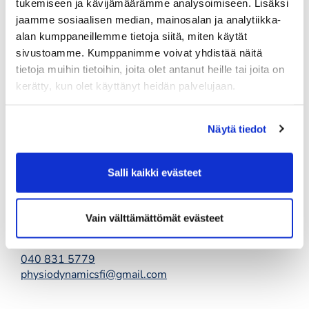
tukemiseen ja kävijämäärämme analysoimiseen. Lisäksi
Pj Joni Rinne
jaamme sosiaalisen median, mainosalan ja analytiikka-
040 721 8773
,
joni.rinne73@gmail.com
alan kumppaneillemme tietoja siitä, miten käytät
Laura Heinonen, Aino Nummelin ja Roope Heikkilä
sivustoamme. Kumppanimme voivat yhdistää näitä
tietoja muihin tietoihin, joita olet antanut heille tai joita on
Golfshop
kerätty, kun olet käyttänyt heidän palvelujaan.
Kimmo Fisk
040 078 4847
kimmo.fisk@kalafornia.com
Näytä tiedot
Pro Matti Ojala
Salli kaikki evästeet
040 731 0355
matti.ojala@kalafornia.com
Vain välttämättömät evästeet
Pro Niko Helavirta
040 831 5779
physiodynamicsfi@gmail.com