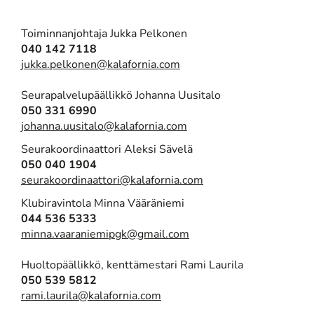
Toiminnanjohtaja Jukka Pelkonen
040 142 7118
jukka.pelkonen@kalafornia.com
Seurapalvelupäällikkö Johanna Uusitalo
050 331 6990
johanna.uusitalo@kalafornia.com
​​​​​​​Seurakoordinaattori Aleksi Sävelä
050 040 1904
seurakoordinaattori@kalafornia.com
Klubiravintola Minna Vääräniemi
044 536 5333
minna.vaaraniemipgk@gmail.com
Huoltopäällikkö, kenttämestari Rami Laurila
050 539 5812
rami.laurila@kalafornia.com