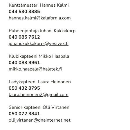
Kenttämestari Hannes Kalmi
044 530 3885
hannes.kalmi@kalafornia.com
Puheenjohtaja Juhani Kukkakorpi
040 085 7612
juhani.kukkakorpi@vesivek.fi
Klubikapteeni Mikko Haapala
040 083 9961
mikko.haapala@halatek.fi
Ladykapteeni Laura Heinonen
050 432 8795
​​​​​​​laura.heinonen2@gmail.com
Seniorikapteeni Olli Virtanen
050 072 3841
ollijvirtanen@dnainternet.net