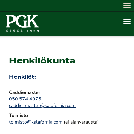
Nav
Nav
Henkilökunta
Henkilöt:
Caddiemaster
050 574 4975
caddie-master@kalafornia.com
Toimisto
toimisto@kalafornia.com
(ei ajanvarausta)