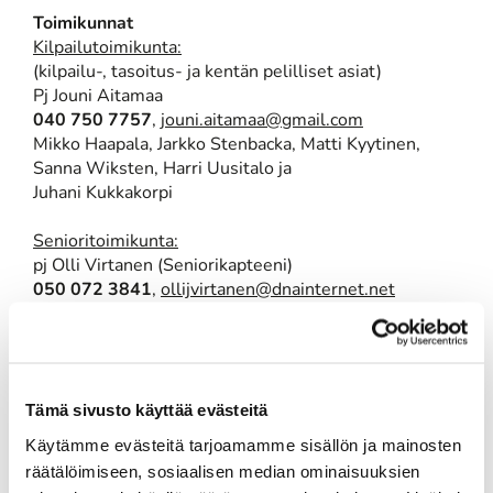
Toimikunnat
Kilpailutoimikunta:
(kilpailu-, tasoitus- ja kentän pelilliset asiat)
Pj Jouni Aitamaa
040 750 7757
,
jouni.aitamaa@gmail.com
Mikko Haapala, Jarkko Stenbacka, Matti Kyytinen,
Sanna Wiksten, Harri Uusitalo ja
​​​​​​​Juhani Kukkakorpi
Senioritoimikunta:
pj Olli Virtanen (Seniorikapteeni)
050 072 3841
,
ollijvirtanen@dnainternet.net
Matti Savinen, Maarit Lepomäki, Eija Koskenniemi,
Petter Suvikas, Tiina Renfors, Mikko Koivunen
Naistoimikunta:
Tämä sivusto käyttää evästeitä
Pj Laura Heinonen (Ladykapteeni)
050 432 8795,
​​​laura.heinonen2@gmail.com​​​
Käytämme evästeitä tarjoamamme sisällön ja mainosten
räätälöimiseen, sosiaalisen median ominaisuuksien
Junioritoimikunta: