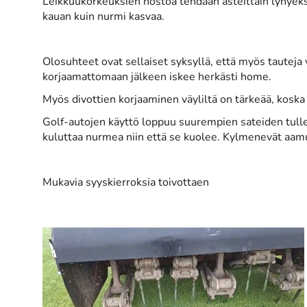
Leikkuukorkeuksien nostoa tehdään asteittain lyhyeksi 
kauan kuin nurmi kasvaa.
Olosuhteet ovat sellaiset syksyllä, että myös tauteja
korjaamattomaan jälkeen iskee herkästi home.
Myös divottien korjaaminen väyliltä on tärkeää, koska
Golf-autojen käyttö loppuu suurempien sateiden tulless
kuluttaa nurmea niin että se kuolee. Kylmenevät aa
Mukavia syyskierroksia toivottaen