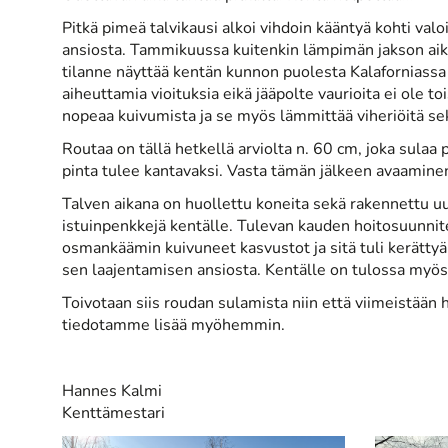
Pitkä pimeä talvikausi alkoi vihdoin kääntyä kohti val
ansiosta. Tammikuussa kuitenkin lämpimän jakson aikan
tilanne näyttää kentän kunnon puolesta Kalaforniassa
aiheuttamia vioituksia eikä jääpolte vaurioita ei ole to
nopeaa kuivumista ja se myös lämmittää viheriöitä se
Routaa on tällä hetkellä arviolta n. 60 cm, joka sulaa
pinta tulee kantavaksi. Vasta tämän jälkeen avaamine
Talven aikana on huollettu koneita sekä rakennettu uu
istuinpenkkejä kentälle. Tulevan kauden hoitosuunnite
osmankäämin kuivuneet kasvustot ja sitä tuli kerättyä 
sen laajentamisen ansiosta. Kentälle on tulossa myös l
Toivotaan siis roudan sulamista niin että viimeistään
tiedotamme lisää myöhemmin.
Hannes Kalmi
​​​​​​​Kenttämestari