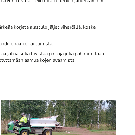
talven kestoa. Leikkuita kuitenkin jatketaan niin
eää korjata alastulo jäljet viheröillä, koska
pahdu enää korjautumista.
ä jälkiä sekä tiivistää pintoja joka pahimmillaan
styttämään aamuaikojen avaamista.