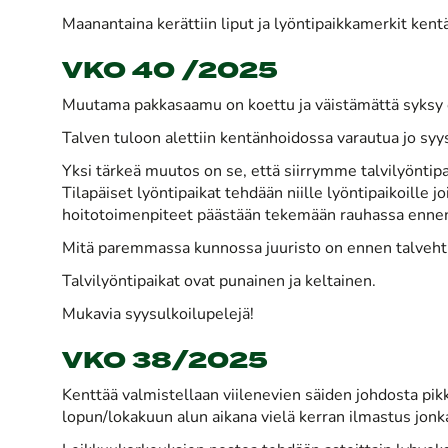
Maanantaina kerättiin liput ja lyöntipaikkamerkit ken
VKO 40 /2025
Muutama pakkasaamu on koettu ja väistämättä syksy o
Talven tuloon alettiin kentänhoidossa varautua jo syys
Yksi tärkeä muutos on se, että siirrymme talvilyöntipa
Tilapäiset lyöntipaikat tehdään niille lyöntipaikoille 
hoitotoimenpiteet päästään tekemään rauhassa ennen 
Mitä paremmassa kunnossa juuristo on ennen talvehti
Talvilyöntipaikat ovat punainen ja keltainen.
Mukavia syysulkoilupelejä!
VKO 38/2025
Kenttää valmistellaan viilenevien säiden johdosta pik
lopun/lokakuun alun aikana vielä kerran ilmastus jonk