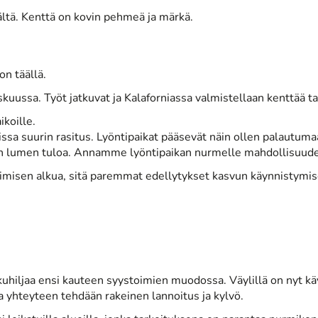
tältä. Kenttä on kovin pehmeä ja märkä.
n täällä.
kuussa. Työt jatkuvat ja Kalaforniassa valmistellaan kenttää ta
ikoille.
joissa suurin rasitus. Lyöntipaikat pääsevät näin ollen palautum
lumen tuloa. Annamme lyöntipaikan nurmelle mahdollisuuden l
misen alkua, sitä paremmat edellytykset kasvun käynnistymise
kuhiljaa ensi kauteen syystoimien muodossa. Väylillä on nyt kä
a yhteyteen tehdään rakeinen lannoitus ja kylvö.