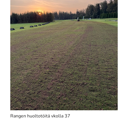
Rangen huoltotöitä vkolla 37