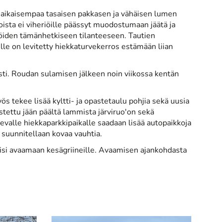
ari aikaisempaa tasaisen pakkasen ja vähäisen lumen
ista ei viheriöille päässyt muodostumaan jäätä ja
iöiden tämänhetkiseen tilanteeseen. Tautien
öille on levitetty hiekkaturvekerros estämään liian
aasti. Roudan sulamisen jälkeen noin viikossa kentän
s tekee lisää kyltti- ja opastetaulu pohjia sekä uusia
tettu jään päältä lammista järviruo'on sekä
levalle hiekkaparkkipaikalle saadaan lisää autopaikkoja
ä suunnitellaan kovaa vauhtia.
täisi avaamaan kesägriineille. Avaamisen ajankohdasta