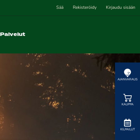
Sää
Rekisteröidy
Kirjaudu sisään
Palvelut
AJANVARAUS
KAUPPA
KILPAILUT