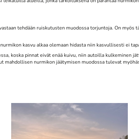
leikatuilla alueilla, jonka tarkoituksena on parantaa nurmikon 
 vastaan tehdään ruiskutusten muodossa torjuntoja. On myös tärk
 nurmikon kasvu alkaa olemaan hidasta niin kasvullisesti ei ta
a, koska pinnat eivät enää kuivu, niin autoilla kulkeminen jättä
mut mahdollisen nurmikon jäätymisen muodossa tulevat myöhä