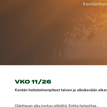
Kentänhoidon
VKO 11/26
Kentän hoitotoimenpiteet talven ja alkukevään aika
Odottavan aika tuntuu pitkältä. Kohta helpottaa...​​​​​​​