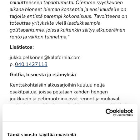
palautteeseen tapahtumista.
Olemme syyskauden
aikana hioneet hieman konseptia ja ensi kaudelle on
tarjolla entistä parempi kokonaisuus. Tavoitteena on
toteuttaa yrityksille vielä laadukkaampia
golftapahtumia, joissa kuitenkin säilyy alkuperäinen
rento ja välitön tunnelma."
Lisätietoa:
jukka.pelkonen@kalafornia.com
p.
040 1427118
Golfia, bisnestä ja elämyksiä
Kenttäkohtaisiin alkusarjoihin kuuluu neljä
osakilpailua, joissa pelataan kahden hengen
joukkuein ja pelimuotoina ovat rennot ja mukavat
paripelit scramble, better ball ja greensome. Lisäksi
jokaisessa tapahtumassa on runsaasti
erikoiskilpailuja. Tapahtumiin kuuluu laadukkaat give
away -paketit, aamupala tai lounas sekä tietysti
mahdollisuus päästä mukaan finaalimatkalle.
Tämä sivusto käyttää evästeitä