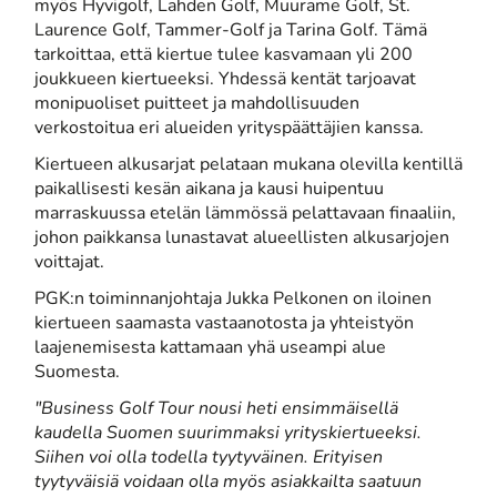
myös Hyvigolf, Lahden Golf, Muurame Golf, St.
Laurence Golf, Tammer-Golf ja Tarina Golf. Tämä
tarkoittaa, että kiertue tulee kasvamaan yli 200
joukkueen kiertueeksi. Yhdessä kentät tarjoavat
monipuoliset puitteet ja mahdollisuuden
verkostoitua eri alueiden yrityspäättäjien kanssa.
Kiertueen alkusarjat pelataan mukana olevilla kentillä
paikallisesti kesän aikana ja kausi huipentuu
marraskuussa etelän lämmössä pelattavaan finaaliin,
johon paikkansa lunastavat alueellisten alkusarjojen
voittajat.
PGK:n toiminnanjohtaja Jukka Pelkonen on iloinen
kiertueen saamasta vastaanotosta ja yhteistyön
laajenemisesta kattamaan yhä useampi alue
Suomesta.
"Business Golf Tour nousi heti ensimmäisellä
kaudella Suomen suurimmaksi yrityskiertueeksi.
Siihen voi olla todella tyytyväinen. Erityisen
tyytyväisiä voidaan olla myös asiakkailta saatuun