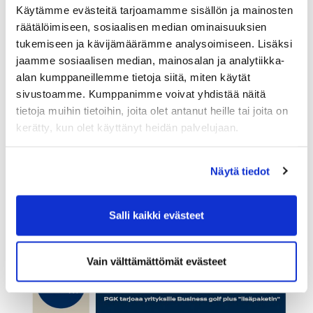
Ilmoittautuminen on nyt avattu.
Käytämme evästeitä tarjoamamme sisällön ja mainosten
Kilpailuun mahtuu mukaan yhteensä 28 joukkuetta
räätälöimiseen, sosiaalisen median ominaisuuksien
ilmoittautumisjärjestyksessä.
tukemiseen ja kävijämäärämme analysoimiseen. Lisäksi
jaamme sosiaalisen median, mainosalan ja analytiikka-
Lisätiedot ja ilmoittautuminen
alan kumppaneillemme tietoja siitä, miten käytät
businessgolftour.fi
sivustoamme. Kumppanimme voivat yhdistää näitä
tietoja muihin tietoihin, joita olet antanut heille tai joita on
kerätty, kun olet käyttänyt heidän palvelujaan.
Ilmoittaudu heti mukaan tästä
Näytä tiedot
Salli kaikki evästeet
Vain välttämättömät evästeet