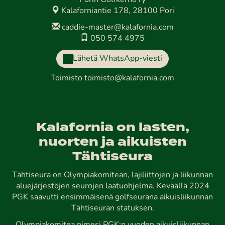
Porin Golfkerho ry
Kalaforniantie 178, 28100 Pori
caddie-master@kalafornia.com
050 574 4975
Lähetä WhatsApp-viesti
Toimisto
toimisto@kalafornia.com
Kalafornia on lasten,
nuorten ja aikuisten
Tähtiseura
Tähtiseura on Olympiakomitean, lajiliittojen ja liikunnan
aluejärjestöjen seurojen laatuohjelma. Keväällä 2024
PGK saavutti ensimmäisenä golfseurana aikuisliikunnan
Tähtiseuran statuksen.