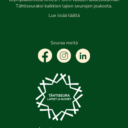
Olympiakomitea nimesi PGK:n vuoden aikuisliikunnan
Tähtiseuraksi kaikkien lajien seurojen joukosta.
Lue lisää täältä
Seuraa meitä