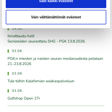
Tuoreimmat uutiset
Salli kaikki evästeet
06.08.
Vain välttämättömät evästeet
PGK:n Oliver Honkanen mukana Erkko Trophyssa
04.08.
Ilmoittaudu heti!
​​​​​​​Senioreiden seuraottelu SHG - PGK 13.8.2026.
03.08.
PGK:n miesten ja naisten seuran mestaruudesta pelataan
21.-23.8.2026
03.08.
Tule töihin Kalafornian asiakaspalveluun
03.08.
Golfshop Open 27r