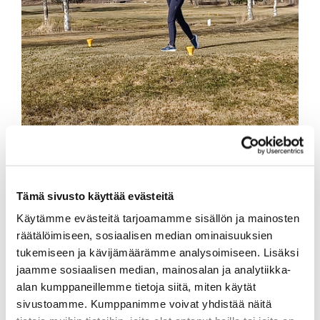
Tämä sivusto käyttää evästeitä
Sanna Wiksten
Käytämme evästeitä tarjoamamme sisällön ja mainosten
Kalafornian pääkenttä Suisto ja Joki avataan pelaajille
räätälöimiseen, sosiaalisen median ominaisuuksien
kesäviheriöin keskiviikkona 1.4. klo 12. Puisto -kenttä
tukemiseen ja kävijämäärämme analysoimiseen. Lisäksi
on vielä suljettuna ja sen avaamisesta informoidaan
jaamme sosiaalisen median, mainosalan ja analytiikka-
erikseen. Säätilaa seurataan päivittäin ja se saattaa
alan kumppaneillemme tietoja siitä, miten käytät
muuttaa kentän aukioloa.
sivustoamme. Kumppanimme voivat yhdistää näitä
Kentällä on vielä paikoitellen kosteutta ja ruohon