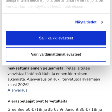
tietoja muihin tietoihin, joita olet antanut heille tai joita on
kasvu ei luonnollisesti ole vielä käynnistynyt. Viheriöt
kerätty, kun olet käyttänyt heidän palvelujaan.
ovat kaikki käytössä ja lyöntipaikkojen osalta on vielä
useita tilapäisiä paikkoja käytössä. Kentän
varustelutasoa lisätään asteittain lähiviikkojen aikana.
Näytä tiedot
Golfautojen käyttö on toistaiseksi vielä kielletty.
Ensiarvoisen tärkeää on huolehtia lyönti- ja
Salli kaikki evästeet
alastulojälkien paikkaamisesta! Muista tuoda myös
roskat pois kentältä mukanasi.
Lue lisää
Lähtöaikoja on saatavilla tässä alkuvaiheessa klo 10-
Vain välttämättömät evästeet
18 välille.
Normaalit ajanvaruskäytännöt ovat
voimassa heti ja pelioikeusmaksujen on oltava
maksettuna ennen pelaamista!
Pelaajia tulee
vahvistaa lähtönsä klubilla ennen kierroksen
alkamista. Ajanvaraus on auki, tervetuloa avaamaan
kausi 2026!
Ajanvaraus
Vieraspelaajat ovat tervetulleita!
Greenfee 50 € /18r ja 35 € / 9r. Juniorit 35 € / 18r ja