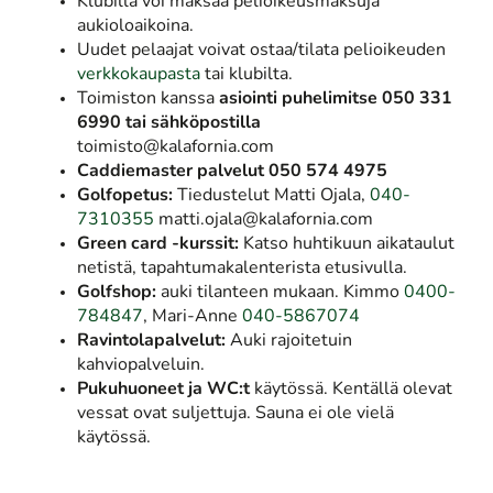
Klubilla voi maksaa pelioikeusmaksuja
aukioloaikoina.
Uudet pelaajat voivat ostaa/tilata pelioikeuden
verkkokaupasta
tai klubilta.
Toimiston kanssa
asiointi
puhelimitse 050 331
6990
tai sähköpostilla
toimisto@kalafornia.com​​​​​​​
Caddiemaster palvelut 050 574 4975
Golfopetus:
Tiedustelut Matti Ojala,
040-
7310355
matti.ojala@kalafornia.com
Green card -kurssit:
Katso huhtikuun aikataulut
netistä, tapahtumakalenterista etusivulla.
Golfshop:
auki tilanteen mukaan. Kimmo
0400-
784847
, Mari-Anne
040-5867074
Ravintolapalvelut:
Auki rajoitetuin
kahviopalveluin.
Pukuhuoneet ja WC:t
käytössä. Kentällä olevat
vessat ovat suljettuja. Sauna ei ole vielä
käytössä.