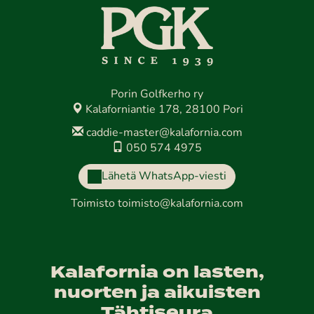
Porin Golfkerho ry
Kalaforniantie 178, 28100 Pori
caddie-master@kalafornia.com
050 574 4975
Lähetä WhatsApp-viesti
Toimisto
toimisto@kalafornia.com
Kalafornia on lasten,
nuorten ja aikuisten
Tähtiseura