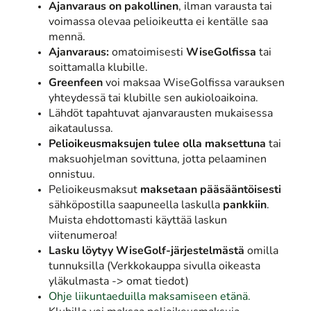
Ajanvaraus on pakollinen
, ilman varausta tai
voimassa olevaa pelioikeutta ei kentälle saa
mennä.
Ajanvaraus:
omatoimisesti
WiseGolfissa
tai
soittamalla klubille.
Greenfeen
voi maksaa WiseGolfissa varauksen
yhteydessä tai klubille sen aukioloaikoina.
Lähdöt tapahtuvat ajanvarausten mukaisessa
aikataulussa.
Pelioikeusmaksujen tulee olla maksettuna
tai
maksuohjelman sovittuna, jotta pelaaminen
onnistuu.
Pelioikeusmaksut
maksetaan pääsääntöisesti
sähköpostilla saapuneella laskulla
pankkiin
.
Muista ehdottomasti käyttää laskun
viitenumeroa!
Lasku löytyy WiseGolf-järjestelmästä
omilla
tunnuksilla (Verkkokauppa sivulla oikeasta
yläkulmasta -> omat tiedot)
Ohje liikuntaeduilla maksamiseen etänä.