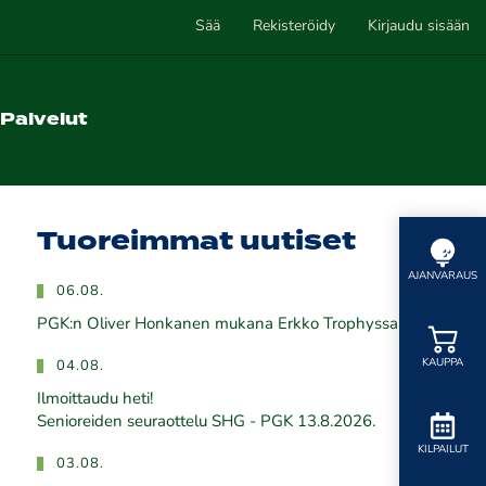
Sää
Rekisteröidy
Kirjaudu sisään
Palvelut
Tuoreimmat uutiset
AJANVARAUS
06.08.
PGK:n Oliver Honkanen mukana Erkko Trophyssa
KAUPPA
04.08.
Ilmoittaudu heti!
​​​​​​​Senioreiden seuraottelu SHG - PGK 13.8.2026.
KILPAILUT
03.08.