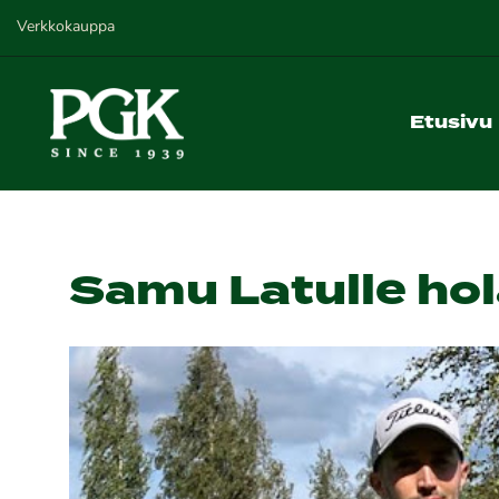
Verkkokauppa
Etusivu
Samu Latulle hol