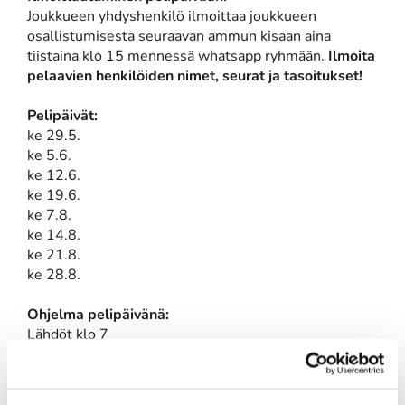
Joukkueen yhdyshenkilö ilmoittaa joukkueen
osallistumisesta seuraavan ammun kisaan aina
tiistaina klo 15 mennessä whatsapp ryhmään.
Ilmoita
pelaavien henkilöiden nimet, seurat ja tasoitukset!
Pelipäivät:
ke 29.5.
ke 5.6.
ke 12.6.
ke 19.6.
ke 7.8.
ke 14.8.
ke 21.8.
ke 28.8.
Ohjelma pelipäivänä:
Lähdöt klo 7
Suihku/sauna
Aamupala klo 9
Lyhyt esittelypuheenvuoro aina kahdelle mukana