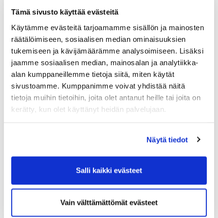
olevalle yritykselle aamupalan yhteydessä.
Tämä sivusto käyttää evästeitä
Hinta
Käytämme evästeitä tarjoamamme sisällön ja mainosten
440€ + alv 10% / joukkue. Laskutetaan yritykseltä.
räätälöimiseen, sosiaalisen median ominaisuuksien
tukemiseen ja kävijämäärämme analysoimiseen. Lisäksi
Sisältää pelit, aamupalan ja palkinnot
jaamme sosiaalisen median, mainosalan ja analytiikka-
alan kumppaneillemme tietoja siitä, miten käytät
Palkinnot
sivustoamme. Kumppanimme voivat yhdistää näitä
Palkintona kahdelle parhaalle joukkueelle (2
tietoja muihin tietoihin, joita olet antanut heille tai joita on
henkilölle)
kerätty, kun olet käyttänyt heidän palvelujaan.
Majoitus Resort arvo 290 - 330 e / yö
Ja greenfeet arvo 60 e x 2 kpl/hlö.
Näytä tiedot
http://vierumaki.fi/majoitukset/golf-resort-
lomahuoneistot/
Salli kaikki evästeet
Varaustilanne varmistettava etukäteen.
Nyt mukaan verkostogolfiin….
Vain välttämättömät evästeet
Mukana yhteistyössä Vierumäki.