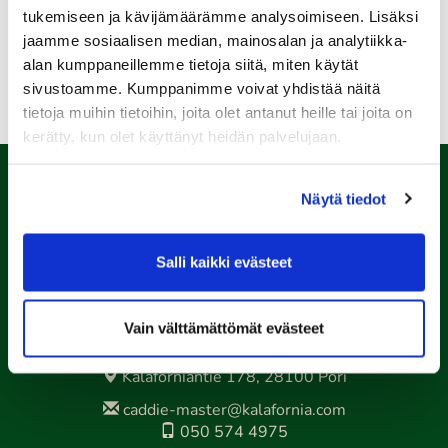
tukemiseen ja kävijämäärämme analysoimiseen. Lisäksi
lue lisää hakuprosessista täältä
jaamme sosiaalisen median, mainosalan ja analytiikka-
alan kumppaneillemme tietoja siitä, miten käytät
sivustoamme. Kumppanimme voivat yhdistää näitä
tietoja muihin tietoihin, joita olet antanut heille tai joita on
kerätty, kun olet käyttänyt heidän palvelujaan.
Näytä tiedot
Salli kaikki evästeet
Vain välttämättömät evästeet
Porin Golfkerho ry
Kalaforniantie 178, 28100 Pori
caddie-master@kalafornia.com
050 574 4975