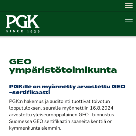
Nav
Nav
GEO
ympäristötoimikunta
PGK:lle on myönnetty arvostettu GEO
-sertifikaatti
PGK:n hakemus ja auditointi tuottivat toivotun
lopputuloksen, seuralle myönnettiin 16.8.2024
arvostettu yleiseurooppalainen GEO -tunnustus.
Suomessa GEO sertifikaatin saaneita kenttiä on
kymmenkunta aiemmin.